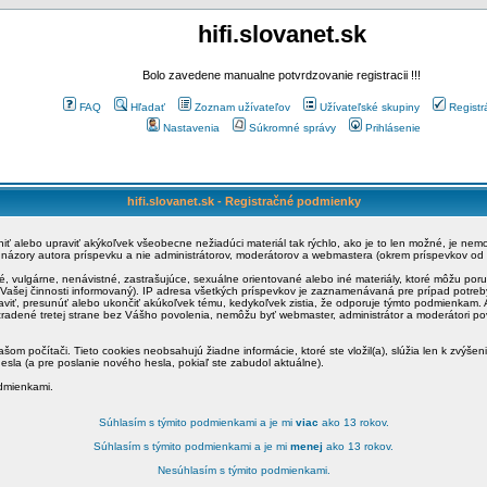
hifi.slovanet.sk
Bolo zavedene manualne potvrdzovanie registracii !!!
FAQ
Hľadať
Zoznam užívateľov
Užívateľské skupiny
Registr
Nastavenia
Súkromné správy
Prihlásenie
hifi.slovanet.sk - Registračné podmienky
ániť alebo upraviť akýkoľvek všeobecne nežiadúci materiál tak rýchlo, ako je to len možné, je ne
a názory autora príspevku a nie administrátorov, moderátorov a webmastera (okrem príspevkov od
é, vulgárne, nenávistné, zastrašujúce, sexuálne orientované alebo iné materiály, ktoré môžu po
o Vašej činnosti informovaný). IP adresa všetkých príspevkov je zaznamenávaná pre prípad potre
raviť, presunúť alebo ukončiť akúkoľvek tému, kedykoľvek zistia, že odporuje týmto podmienkam. A
zradené tretej strane bez Vášho povolenia, nemôžu byť webmaster, administrátor a moderátori 
šom počítači. Tieto cookies neobsahujú žiadne informácie, ktoré ste vložil(a), slúžia len k zvýšen
esla (a pre poslanie nového hesla, pokiaľ ste zabudol aktuálne).
odmienkami.
Súhlasím s týmito podmienkami a je mi
viac
ako 13 rokov.
Súhlasím s týmito podmienkami a je mi
menej
ako 13 rokov.
Nesúhlasím s týmito podmienkami.