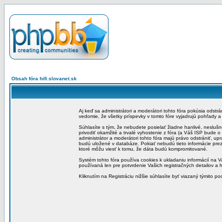
Obsah fóra hifi.slovanet.sk
Aj keď sa administrátori a moderátori tohto fóra pokúsia odstr
vedomie, že všetky príspevky v tomto fóre vyjadrujú pohľady 
Súhlasíte s tým, že nebudete posielať žiadne hanlivé, neslušn
privodiť okamžité a trvalé vyhostenie z fóra (a Váš ISP bude 
administrátor a moderátori tohto fóra majú právo odstrániť, up
budú uložené v databáze. Pokiať nebudú tieto informácie pre
ktoré môžu viesť k tomu, že dáta budú kompromitované.
Systém tohto fóra používa cookies k ukladaniu informácií na Va
používaná len pre potvrdenie Vašich registračných detailov a h
Kliknutím na Registráciu nižšie súhlasíte byť viazaný týmito p