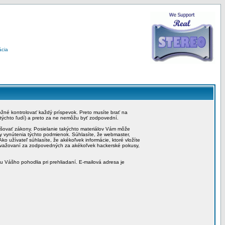
ácia
možné kontrolovať každý príspevok. Preto musíte brať na
 týchto ľudí) a preto za ne nemôžu byť zodpovední.
rušovať zákony. Posielanie takýchto materiálov Vám môže
by vynútenia týchto podmienok. Súhlasíte, že webmaster,
ko užívateľ súhlasíte, že akékoľvek informácie, ktoré vložíte
považovaní za zodpovedných za akékoľvek hackerské pokusy,
iu Vášho pohodlia pri prehliadaní. E-mailová adresa je