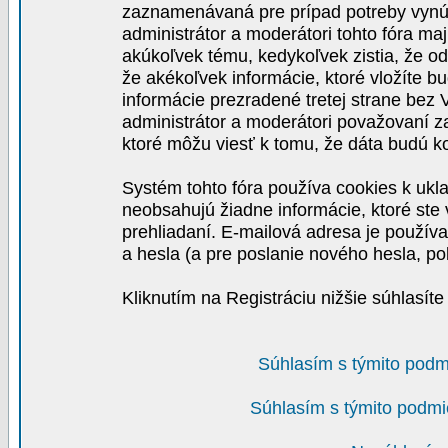
zaznamenávaná pre prípad potreby vynút
administrátor a moderátori tohto fóra maj
akúkoľvek tému, kedykoľvek zistia, že o
že akékoľvek informácie, ktoré vložíte b
informácie prezradené tretej strane be
administrátor a moderátori považovaní 
ktoré môžu viesť k tomu, že dáta budú 
Systém tohto fóra používa cookies k ukla
neobsahujú žiadne informácie, ktoré ste v
prehliadaní. E-mailová adresa je používa
a hesla (a pre poslanie nového hesla, po
Kliknutím na Registráciu nižšie súhlasít
Súhlasím s týmito podm
Súhlasím s týmito podmi