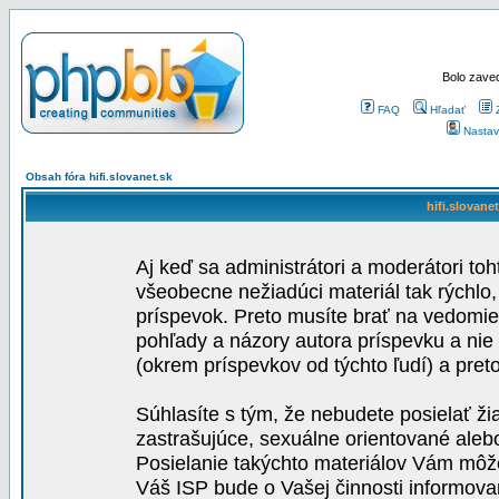
Bolo zaved
FAQ
Hľadať
Nastav
Obsah fóra hifi.slovanet.sk
hifi.slovane
Aj keď sa administrátori a moderátori toh
všeobecne nežiadúci materiál tak rýchlo
príspevok. Preto musíte brať na vedomie,
pohľady a názory autora príspevku a nie
(okrem príspevkov od týchto ľudí) a pre
Súhlasíte s tým, že nebudete posielať ži
zastrašujúce, sexuálne orientované aleb
Posielanie takýchto materiálov Vám môže 
Váš ISP bude o Vašej činnosti informova