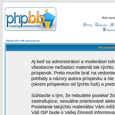
Bolo zaved
FAQ
Hľadať
Nastav
Obsah fóra hifi.slovanet.sk
hifi.slovane
Aj keď sa administrátori a moderátori toh
všeobecne nežiadúci materiál tak rýchlo
príspevok. Preto musíte brať na vedomie,
pohľady a názory autora príspevku a nie
(okrem príspevkov od týchto ľudí) a pre
Súhlasíte s tým, že nebudete posielať ži
zastrašujúce, sexuálne orientované aleb
Posielanie takýchto materiálov Vám môže 
Váš ISP bude o Vašej činnosti informova