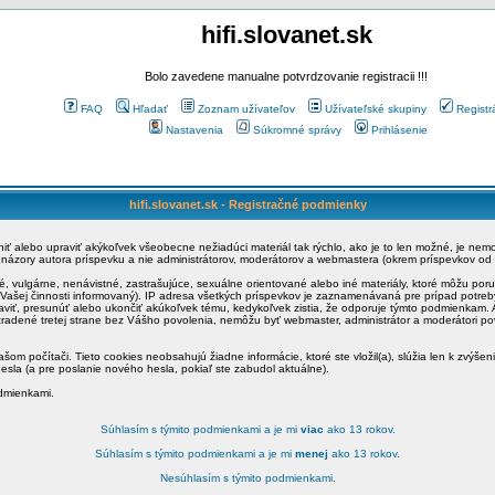
hifi.slovanet.sk
Bolo zavedene manualne potvrdzovanie registracii !!!
FAQ
Hľadať
Zoznam užívateľov
Užívateľské skupiny
Registr
Nastavenia
Súkromné správy
Prihlásenie
hifi.slovanet.sk - Registračné podmienky
ániť alebo upraviť akýkoľvek všeobecne nežiadúci materiál tak rýchlo, ako je to len možné, je ne
a názory autora príspevku a nie administrátorov, moderátorov a webmastera (okrem príspevkov od
é, vulgárne, nenávistné, zastrašujúce, sexuálne orientované alebo iné materiály, ktoré môžu po
o Vašej činnosti informovaný). IP adresa všetkých príspevkov je zaznamenávaná pre prípad potre
raviť, presunúť alebo ukončiť akúkoľvek tému, kedykoľvek zistia, že odporuje týmto podmienkam. A
zradené tretej strane bez Vášho povolenia, nemôžu byť webmaster, administrátor a moderátori 
šom počítači. Tieto cookies neobsahujú žiadne informácie, ktoré ste vložil(a), slúžia len k zvýšen
esla (a pre poslanie nového hesla, pokiaľ ste zabudol aktuálne).
odmienkami.
Súhlasím s týmito podmienkami a je mi
viac
ako 13 rokov.
Súhlasím s týmito podmienkami a je mi
menej
ako 13 rokov.
Nesúhlasím s týmito podmienkami.