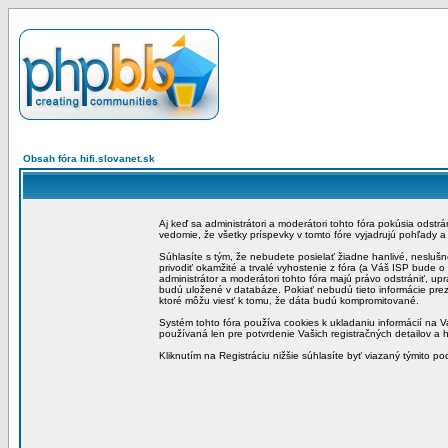
Obsah fóra hifi.slovanet.sk
Aj keď sa administrátori a moderátori tohto fóra pokúsia odstr
vedomie, že všetky príspevky v tomto fóre vyjadrujú pohľady 
Súhlasíte s tým, že nebudete posielať žiadne hanlivé, neslušn
privodiť okamžité a trvalé vyhostenie z fóra (a Váš ISP bude 
administrátor a moderátori tohto fóra majú právo odstrániť, up
budú uložené v databáze. Pokiať nebudú tieto informácie pre
ktoré môžu viesť k tomu, že dáta budú kompromitované.
Systém tohto fóra používa cookies k ukladaniu informácií na Va
používaná len pre potvrdenie Vašich registračných detailov a h
Kliknutím na Registráciu nižšie súhlasíte byť viazaný týmito p