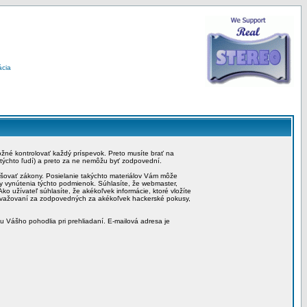
ácia
možné kontrolovať každý príspevok. Preto musíte brať na
 týchto ľudí) a preto za ne nemôžu byť zodpovední.
rušovať zákony. Posielanie takýchto materiálov Vám môže
by vynútenia týchto podmienok. Súhlasíte, že webmaster,
ko užívateľ súhlasíte, že akékoľvek informácie, ktoré vložíte
považovaní za zodpovedných za akékoľvek hackerské pokusy,
iu Vášho pohodlia pri prehliadaní. E-mailová adresa je