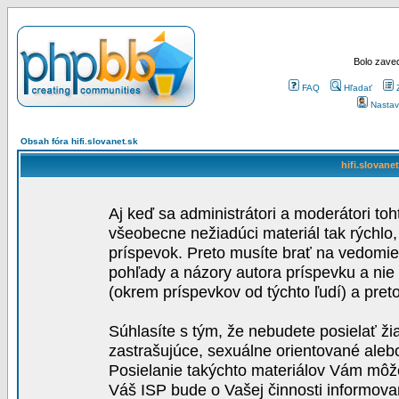
Bolo zaved
FAQ
Hľadať
Nastav
Obsah fóra hifi.slovanet.sk
hifi.slovane
Aj keď sa administrátori a moderátori toh
všeobecne nežiadúci materiál tak rýchlo
príspevok. Preto musíte brať na vedomie,
pohľady a názory autora príspevku a nie
(okrem príspevkov od týchto ľudí) a pre
Súhlasíte s tým, že nebudete posielať ži
zastrašujúce, sexuálne orientované aleb
Posielanie takýchto materiálov Vám môže 
Váš ISP bude o Vašej činnosti informova