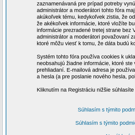
zaznamenávaná pre prípad potreby vynút
administrátor a moderátori tohto fóra maj
akúkoľvek tému, kedykoľvek zistia, že o
že akékoľvek informácie, ktoré vložíte b
informácie prezradené tretej strane be
administrátor a moderátori považovaní 
ktoré môžu viesť k tomu, že dáta budú 
Systém tohto fóra používa cookies k ukla
neobsahujú žiadne informácie, ktoré ste v
prehliadaní. E-mailová adresa je používa
a hesla (a pre poslanie nového hesla, po
Kliknutím na Registráciu nižšie súhlasít
Súhlasím s týmito podm
Súhlasím s týmito podmi