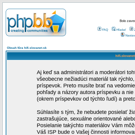
Bolo zaved
FAQ
Hľadať
Nastav
Obsah fóra hifi.slovanet.sk
hifi.slovane
Aj keď sa administrátori a moderátori toh
všeobecne nežiadúci materiál tak rýchlo
príspevok. Preto musíte brať na vedomie,
pohľady a názory autora príspevku a nie
(okrem príspevkov od týchto ľudí) a pre
Súhlasíte s tým, že nebudete posielať ži
zastrašujúce, sexuálne orientované aleb
Posielanie takýchto materiálov Vám môže 
Váš ISP bude o Vašej činnosti informova