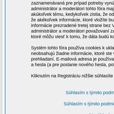
zaznamenávaná pre prípad potreby vynút
administrátor a moderátori tohto fóra maj
akúkoľvek tému, kedykoľvek zistia, že o
že akékoľvek informácie, ktoré vložíte b
informácie prezradené tretej strane be
administrátor a moderátori považovaní 
ktoré môžu viesť k tomu, že dáta budú 
Systém tohto fóra používa cookies k ukla
neobsahujú žiadne informácie, ktoré ste v
prehliadaní. E-mailová adresa je používa
a hesla (a pre poslanie nového hesla, po
Kliknutím na Registráciu nižšie súhlasít
Súhlasím s týmito podm
Súhlasím s týmito podmi