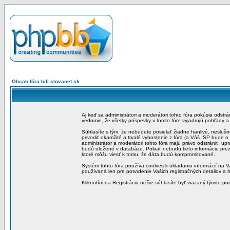
Obsah fóra hifi.slovanet.sk
Aj keď sa administrátori a moderátori tohto fóra pokúsia odstr
vedomie, že všetky príspevky v tomto fóre vyjadrujú pohľady 
Súhlasíte s tým, že nebudete posielať žiadne hanlivé, neslušn
privodiť okamžité a trvalé vyhostenie z fóra (a Váš ISP bude 
administrátor a moderátori tohto fóra majú právo odstrániť, up
budú uložené v databáze. Pokiať nebudú tieto informácie pre
ktoré môžu viesť k tomu, že dáta budú kompromitované.
Systém tohto fóra používa cookies k ukladaniu informácií na Va
používaná len pre potvrdenie Vašich registračných detailov a h
Kliknutím na Registráciu nižšie súhlasíte byť viazaný týmito p