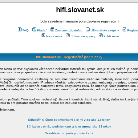
hifi.slovanet.sk
Bolo zavedene manualne potvrdzovanie registracii !!!
FAQ
Hľadať
Zoznam užívateľov
Užívateľské skupiny
Registr
Nastavenia
Súkromné správy
Prihlásenie
hifi.slovanet.sk - Registračné podmienky
ániť alebo upraviť akýkoľvek všeobecne nežiadúci materiál tak rýchlo, ako je to len možné, je ne
a názory autora príspevku a nie administrátorov, moderátorov a webmastera (okrem príspevkov od
é, vulgárne, nenávistné, zastrašujúce, sexuálne orientované alebo iné materiály, ktoré môžu po
o Vašej činnosti informovaný). IP adresa všetkých príspevkov je zaznamenávaná pre prípad potre
raviť, presunúť alebo ukončiť akúkoľvek tému, kedykoľvek zistia, že odporuje týmto podmienkam. A
zradené tretej strane bez Vášho povolenia, nemôžu byť webmaster, administrátor a moderátori 
šom počítači. Tieto cookies neobsahujú žiadne informácie, ktoré ste vložil(a), slúžia len k zvýšen
esla (a pre poslanie nového hesla, pokiaľ ste zabudol aktuálne).
odmienkami.
Súhlasím s týmito podmienkami a je mi
viac
ako 13 rokov.
Súhlasím s týmito podmienkami a je mi
menej
ako 13 rokov.
Nesúhlasím s týmito podmienkami.