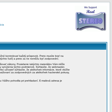
ácia
možné kontrolovať každý príspevok. Preto musíte brať na
 týchto ľudí) a preto za ne nemôžu byť zodpovední.
rušovať zákony. Posielanie takýchto materiálov Vám môže
by vynútenia týchto podmienok. Súhlasíte, že webmaster,
ko užívateľ súhlasíte, že akékoľvek informácie, ktoré vložíte
považovaní za zodpovedných za akékoľvek hackerské pokusy,
iu Vášho pohodlia pri prehliadaní. E-mailová adresa je