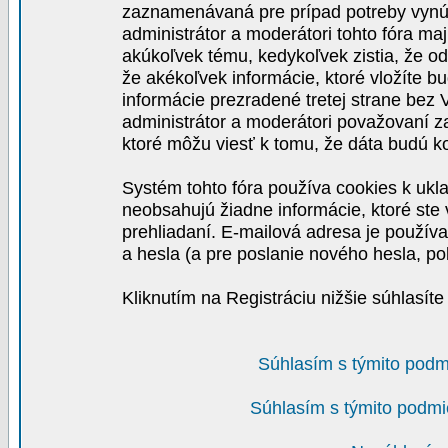
zaznamenávaná pre prípad potreby vynút
administrátor a moderátori tohto fóra maj
akúkoľvek tému, kedykoľvek zistia, že o
že akékoľvek informácie, ktoré vložíte b
informácie prezradené tretej strane be
administrátor a moderátori považovaní 
ktoré môžu viesť k tomu, že dáta budú 
Systém tohto fóra používa cookies k ukla
neobsahujú žiadne informácie, ktoré ste v
prehliadaní. E-mailová adresa je používa
a hesla (a pre poslanie nového hesla, po
Kliknutím na Registráciu nižšie súhlasít
Súhlasím s týmito podm
Súhlasím s týmito podmi