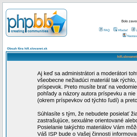
Bolo zaved
FAQ
Hľadať
Nastav
Obsah fóra hifi.slovanet.sk
hifi.slovane
Aj keď sa administrátori a moderátori toh
všeobecne nežiadúci materiál tak rýchlo
príspevok. Preto musíte brať na vedomie,
pohľady a názory autora príspevku a nie
(okrem príspevkov od týchto ľudí) a pre
Súhlasíte s tým, že nebudete posielať ži
zastrašujúce, sexuálne orientované aleb
Posielanie takýchto materiálov Vám môže 
Váš ISP bude o Vašej činnosti informova