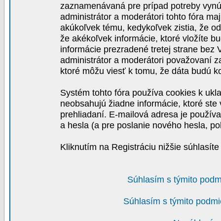
zaznamenávaná pre prípad potreby vynút
administrátor a moderátori tohto fóra maj
akúkoľvek tému, kedykoľvek zistia, že o
že akékoľvek informácie, ktoré vložíte b
informácie prezradené tretej strane be
administrátor a moderátori považovaní 
ktoré môžu viesť k tomu, že dáta budú 
Systém tohto fóra používa cookies k ukla
neobsahujú žiadne informácie, ktoré ste v
prehliadaní. E-mailová adresa je používa
a hesla (a pre poslanie nového hesla, po
Kliknutím na Registráciu nižšie súhlasít
Súhlasím s týmito podm
Súhlasím s týmito podmi