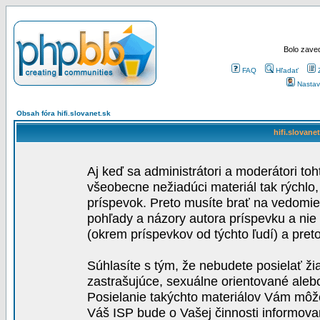
Bolo zaved
FAQ
Hľadať
Nastav
Obsah fóra hifi.slovanet.sk
hifi.slovane
Aj keď sa administrátori a moderátori toh
všeobecne nežiadúci materiál tak rýchlo
príspevok. Preto musíte brať na vedomie,
pohľady a názory autora príspevku a nie
(okrem príspevkov od týchto ľudí) a pre
Súhlasíte s tým, že nebudete posielať ži
zastrašujúce, sexuálne orientované aleb
Posielanie takýchto materiálov Vám môže 
Váš ISP bude o Vašej činnosti informova