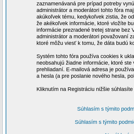
zaznamenávaná pre prípad potreby vynút
administrátor a moderátori tohto fóra maj
akúkoľvek tému, kedykoľvek zistia, že o
že akékoľvek informácie, ktoré vložíte b
informácie prezradené tretej strane be
administrátor a moderátori považovaní 
ktoré môžu viesť k tomu, že dáta budú 
Systém tohto fóra používa cookies k ukla
neobsahujú žiadne informácie, ktoré ste v
prehliadaní. E-mailová adresa je používa
a hesla (a pre poslanie nového hesla, po
Kliknutím na Registráciu nižšie súhlasít
Súhlasím s týmito podm
Súhlasím s týmito podmi