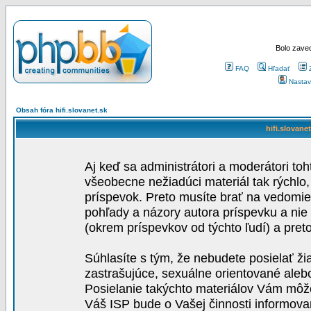
Bolo zaved
FAQ
Hľadať
Nastav
Obsah fóra hifi.slovanet.sk
hifi.slovane
Aj keď sa administrátori a moderátori toh
všeobecne nežiadúci materiál tak rýchlo
príspevok. Preto musíte brať na vedomie,
pohľady a názory autora príspevku a nie
(okrem príspevkov od týchto ľudí) a pre
Súhlasíte s tým, že nebudete posielať ži
zastrašujúce, sexuálne orientované aleb
Posielanie takýchto materiálov Vám môže 
Váš ISP bude o Vašej činnosti informova