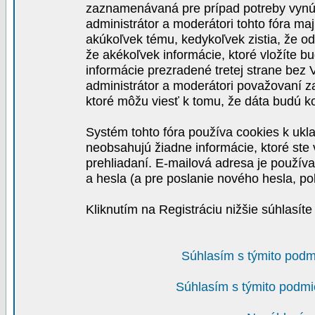
zaznamenávaná pre prípad potreby vynút
administrátor a moderátori tohto fóra maj
akúkoľvek tému, kedykoľvek zistia, že o
že akékoľvek informácie, ktoré vložíte b
informácie prezradené tretej strane be
administrátor a moderátori považovaní 
ktoré môžu viesť k tomu, že dáta budú 
Systém tohto fóra používa cookies k ukla
neobsahujú žiadne informácie, ktoré ste v
prehliadaní. E-mailová adresa je používa
a hesla (a pre poslanie nového hesla, po
Kliknutím na Registráciu nižšie súhlasít
Súhlasím s týmito podm
Súhlasím s týmito podmi