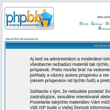
Bolo zaved
FAQ
Hľadať
Nastav
Obsah fóra hifi.slovanet.sk
hifi.slovane
Aj keď sa administrátori a moderátori toh
všeobecne nežiadúci materiál tak rýchlo
príspevok. Preto musíte brať na vedomie,
pohľady a názory autora príspevku a nie
(okrem príspevkov od týchto ľudí) a pre
Súhlasíte s tým, že nebudete posielať ži
zastrašujúce, sexuálne orientované aleb
Posielanie takýchto materiálov Vám môže 
Váš ISP bude o Vašej činnosti informova