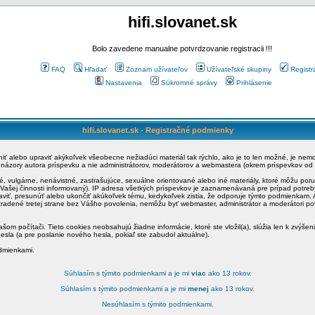
hifi.slovanet.sk
Bolo zavedene manualne potvrdzovanie registracii !!!
FAQ
Hľadať
Zoznam užívateľov
Užívateľské skupiny
Registr
Nastavenia
Súkromné správy
Prihlásenie
hifi.slovanet.sk - Registračné podmienky
ániť alebo upraviť akýkoľvek všeobecne nežiadúci materiál tak rýchlo, ako je to len možné, je ne
a názory autora príspevku a nie administrátorov, moderátorov a webmastera (okrem príspevkov od
é, vulgárne, nenávistné, zastrašujúce, sexuálne orientované alebo iné materiály, ktoré môžu po
o Vašej činnosti informovaný). IP adresa všetkých príspevkov je zaznamenávaná pre prípad potre
raviť, presunúť alebo ukončiť akúkoľvek tému, kedykoľvek zistia, že odporuje týmto podmienkam. A
zradené tretej strane bez Vášho povolenia, nemôžu byť webmaster, administrátor a moderátori 
šom počítači. Tieto cookies neobsahujú žiadne informácie, ktoré ste vložil(a), slúžia len k zvýšen
esla (a pre poslanie nového hesla, pokiaľ ste zabudol aktuálne).
odmienkami.
Súhlasím s týmito podmienkami a je mi
viac
ako 13 rokov.
Súhlasím s týmito podmienkami a je mi
menej
ako 13 rokov.
Nesúhlasím s týmito podmienkami.