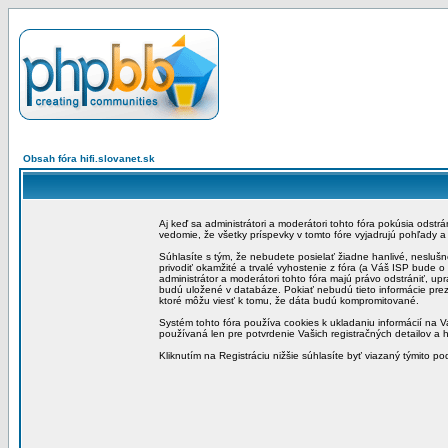
Obsah fóra hifi.slovanet.sk
Aj keď sa administrátori a moderátori tohto fóra pokúsia odstr
vedomie, že všetky príspevky v tomto fóre vyjadrujú pohľady 
Súhlasíte s tým, že nebudete posielať žiadne hanlivé, neslušn
privodiť okamžité a trvalé vyhostenie z fóra (a Váš ISP bude 
administrátor a moderátori tohto fóra majú právo odstrániť, up
budú uložené v databáze. Pokiať nebudú tieto informácie pre
ktoré môžu viesť k tomu, že dáta budú kompromitované.
Systém tohto fóra používa cookies k ukladaniu informácií na Va
používaná len pre potvrdenie Vašich registračných detailov a h
Kliknutím na Registráciu nižšie súhlasíte byť viazaný týmito p