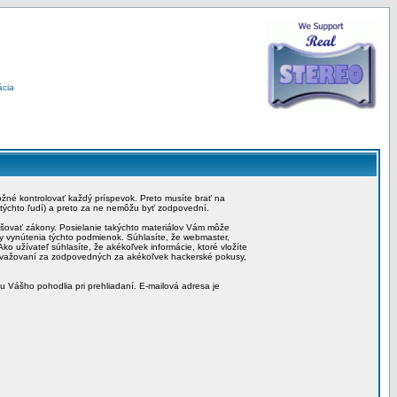
ácia
možné kontrolovať každý príspevok. Preto musíte brať na
 týchto ľudí) a preto za ne nemôžu byť zodpovední.
rušovať zákony. Posielanie takýchto materiálov Vám môže
by vynútenia týchto podmienok. Súhlasíte, že webmaster,
ko užívateľ súhlasíte, že akékoľvek informácie, ktoré vložíte
považovaní za zodpovedných za akékoľvek hackerské pokusy,
iu Vášho pohodlia pri prehliadaní. E-mailová adresa je