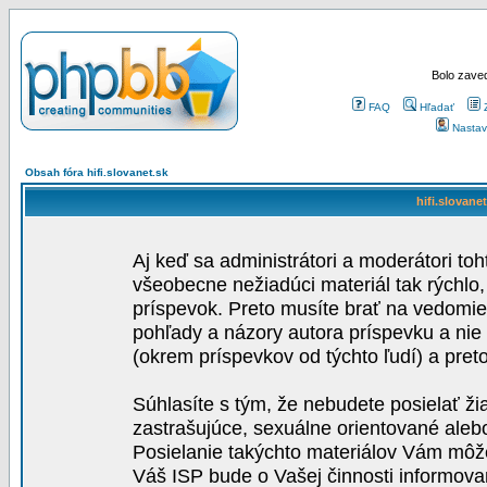
Bolo zaved
FAQ
Hľadať
Nastav
Obsah fóra hifi.slovanet.sk
hifi.slovane
Aj keď sa administrátori a moderátori toh
všeobecne nežiadúci materiál tak rýchlo
príspevok. Preto musíte brať na vedomie,
pohľady a názory autora príspevku a nie
(okrem príspevkov od týchto ľudí) a pre
Súhlasíte s tým, že nebudete posielať ži
zastrašujúce, sexuálne orientované aleb
Posielanie takýchto materiálov Vám môže 
Váš ISP bude o Vašej činnosti informova