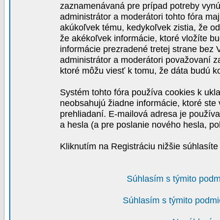
zaznamenávaná pre prípad potreby vynút
administrátor a moderátori tohto fóra maj
akúkoľvek tému, kedykoľvek zistia, že o
že akékoľvek informácie, ktoré vložíte b
informácie prezradené tretej strane be
administrátor a moderátori považovaní 
ktoré môžu viesť k tomu, že dáta budú 
Systém tohto fóra používa cookies k ukla
neobsahujú žiadne informácie, ktoré ste v
prehliadaní. E-mailová adresa je používa
a hesla (a pre poslanie nového hesla, po
Kliknutím na Registráciu nižšie súhlasít
Súhlasím s týmito podm
Súhlasím s týmito podmi