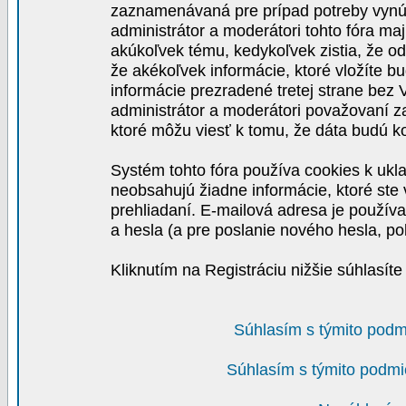
zaznamenávaná pre prípad potreby vynút
administrátor a moderátori tohto fóra maj
akúkoľvek tému, kedykoľvek zistia, že o
že akékoľvek informácie, ktoré vložíte b
informácie prezradené tretej strane be
administrátor a moderátori považovaní 
ktoré môžu viesť k tomu, že dáta budú 
Systém tohto fóra používa cookies k ukla
neobsahujú žiadne informácie, ktoré ste v
prehliadaní. E-mailová adresa je používa
a hesla (a pre poslanie nového hesla, po
Kliknutím na Registráciu nižšie súhlasít
Súhlasím s týmito podm
Súhlasím s týmito podmi