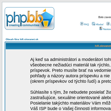
Bolo zaved
FAQ
Hľadať
Nastav
Obsah fóra hifi.slovanet.sk
hifi.slovane
Aj keď sa administrátori a moderátori toh
všeobecne nežiadúci materiál tak rýchlo
príspevok. Preto musíte brať na vedomie,
pohľady a názory autora príspevku a nie
(okrem príspevkov od týchto ľudí) a pre
Súhlasíte s tým, že nebudete posielať ži
zastrašujúce, sexuálne orientované aleb
Posielanie takýchto materiálov Vám môže 
Váš ISP bude o Vašej činnosti informova