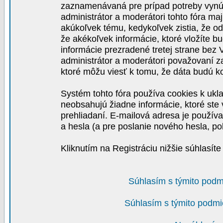
zaznamenávaná pre prípad potreby vynút
administrátor a moderátori tohto fóra maj
akúkoľvek tému, kedykoľvek zistia, že o
že akékoľvek informácie, ktoré vložíte b
informácie prezradené tretej strane be
administrátor a moderátori považovaní 
ktoré môžu viesť k tomu, že dáta budú 
Systém tohto fóra používa cookies k ukla
neobsahujú žiadne informácie, ktoré ste v
prehliadaní. E-mailová adresa je používa
a hesla (a pre poslanie nového hesla, po
Kliknutím na Registráciu nižšie súhlasít
Súhlasím s týmito podm
Súhlasím s týmito podmi