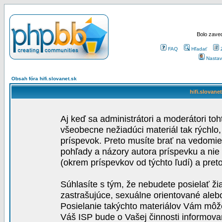
Bolo zaved
FAQ
Hľadať
Nastav
Obsah fóra hifi.slovanet.sk
hifi.slovane
Aj keď sa administrátori a moderátori toh
všeobecne nežiadúci materiál tak rýchlo
príspevok. Preto musíte brať na vedomie,
pohľady a názory autora príspevku a nie
(okrem príspevkov od týchto ľudí) a pre
Súhlasíte s tým, že nebudete posielať ži
zastrašujúce, sexuálne orientované aleb
Posielanie takýchto materiálov Vám môže 
Váš ISP bude o Vašej činnosti informova