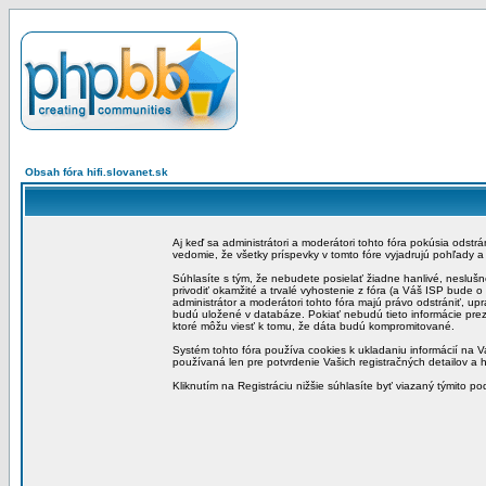
Obsah fóra hifi.slovanet.sk
Aj keď sa administrátori a moderátori tohto fóra pokúsia odstr
vedomie, že všetky príspevky v tomto fóre vyjadrujú pohľady 
Súhlasíte s tým, že nebudete posielať žiadne hanlivé, neslušn
privodiť okamžité a trvalé vyhostenie z fóra (a Váš ISP bude 
administrátor a moderátori tohto fóra majú právo odstrániť, up
budú uložené v databáze. Pokiať nebudú tieto informácie pre
ktoré môžu viesť k tomu, že dáta budú kompromitované.
Systém tohto fóra používa cookies k ukladaniu informácií na Va
používaná len pre potvrdenie Vašich registračných detailov a h
Kliknutím na Registráciu nižšie súhlasíte byť viazaný týmito p