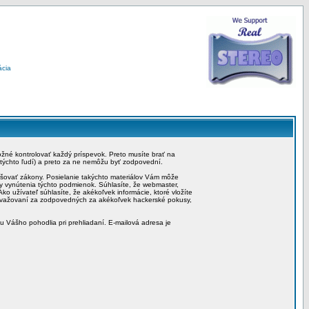
ácia
možné kontrolovať každý príspevok. Preto musíte brať na
 týchto ľudí) a preto za ne nemôžu byť zodpovední.
rušovať zákony. Posielanie takýchto materiálov Vám môže
by vynútenia týchto podmienok. Súhlasíte, že webmaster,
ko užívateľ súhlasíte, že akékoľvek informácie, ktoré vložíte
považovaní za zodpovedných za akékoľvek hackerské pokusy,
iu Vášho pohodlia pri prehliadaní. E-mailová adresa je