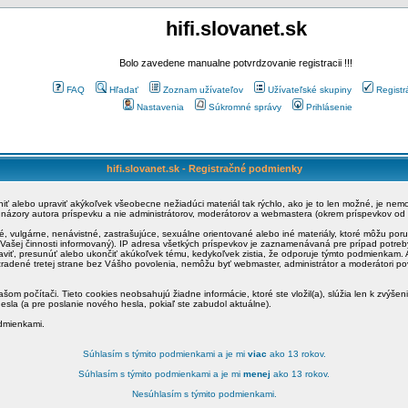
hifi.slovanet.sk
Bolo zavedene manualne potvrdzovanie registracii !!!
FAQ
Hľadať
Zoznam užívateľov
Užívateľské skupiny
Registr
Nastavenia
Súkromné správy
Prihlásenie
hifi.slovanet.sk - Registračné podmienky
ániť alebo upraviť akýkoľvek všeobecne nežiadúci materiál tak rýchlo, ako je to len možné, je ne
a názory autora príspevku a nie administrátorov, moderátorov a webmastera (okrem príspevkov od
é, vulgárne, nenávistné, zastrašujúce, sexuálne orientované alebo iné materiály, ktoré môžu po
o Vašej činnosti informovaný). IP adresa všetkých príspevkov je zaznamenávaná pre prípad potre
raviť, presunúť alebo ukončiť akúkoľvek tému, kedykoľvek zistia, že odporuje týmto podmienkam. A
zradené tretej strane bez Vášho povolenia, nemôžu byť webmaster, administrátor a moderátori 
šom počítači. Tieto cookies neobsahujú žiadne informácie, ktoré ste vložil(a), slúžia len k zvýšen
esla (a pre poslanie nového hesla, pokiaľ ste zabudol aktuálne).
odmienkami.
Súhlasím s týmito podmienkami a je mi
viac
ako 13 rokov.
Súhlasím s týmito podmienkami a je mi
menej
ako 13 rokov.
Nesúhlasím s týmito podmienkami.