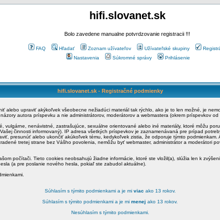
hifi.slovanet.sk
Bolo zavedene manualne potvrdzovanie registracii !!!
FAQ
Hľadať
Zoznam užívateľov
Užívateľské skupiny
Registr
Nastavenia
Súkromné správy
Prihlásenie
hifi.slovanet.sk - Registračné podmienky
ániť alebo upraviť akýkoľvek všeobecne nežiadúci materiál tak rýchlo, ako je to len možné, je ne
a názory autora príspevku a nie administrátorov, moderátorov a webmastera (okrem príspevkov od
é, vulgárne, nenávistné, zastrašujúce, sexuálne orientované alebo iné materiály, ktoré môžu po
o Vašej činnosti informovaný). IP adresa všetkých príspevkov je zaznamenávaná pre prípad potre
raviť, presunúť alebo ukončiť akúkoľvek tému, kedykoľvek zistia, že odporuje týmto podmienkam. A
zradené tretej strane bez Vášho povolenia, nemôžu byť webmaster, administrátor a moderátori 
šom počítači. Tieto cookies neobsahujú žiadne informácie, ktoré ste vložil(a), slúžia len k zvýšen
esla (a pre poslanie nového hesla, pokiaľ ste zabudol aktuálne).
odmienkami.
Súhlasím s týmito podmienkami a je mi
viac
ako 13 rokov.
Súhlasím s týmito podmienkami a je mi
menej
ako 13 rokov.
Nesúhlasím s týmito podmienkami.