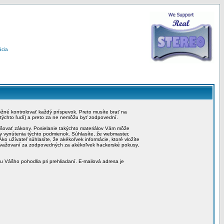
ácia
možné kontrolovať každý príspevok. Preto musíte brať na
 týchto ľudí) a preto za ne nemôžu byť zodpovední.
rušovať zákony. Posielanie takýchto materiálov Vám môže
by vynútenia týchto podmienok. Súhlasíte, že webmaster,
ko užívateľ súhlasíte, že akékoľvek informácie, ktoré vložíte
považovaní za zodpovedných za akékoľvek hackerské pokusy,
iu Vášho pohodlia pri prehliadaní. E-mailová adresa je