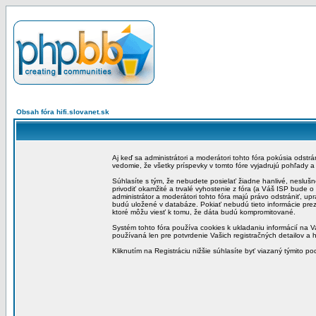
Obsah fóra hifi.slovanet.sk
Aj keď sa administrátori a moderátori tohto fóra pokúsia odstr
vedomie, že všetky príspevky v tomto fóre vyjadrujú pohľady 
Súhlasíte s tým, že nebudete posielať žiadne hanlivé, neslušn
privodiť okamžité a trvalé vyhostenie z fóra (a Váš ISP bude 
administrátor a moderátori tohto fóra majú právo odstrániť, up
budú uložené v databáze. Pokiať nebudú tieto informácie pre
ktoré môžu viesť k tomu, že dáta budú kompromitované.
Systém tohto fóra používa cookies k ukladaniu informácií na Va
používaná len pre potvrdenie Vašich registračných detailov a h
Kliknutím na Registráciu nižšie súhlasíte byť viazaný týmito p