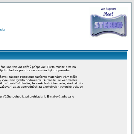
ácia
možné kontrolovať každý príspevok. Preto musíte brať na
 týchto ľudí) a preto za ne nemôžu byť zodpovední.
rušovať zákony. Posielanie takýchto materiálov Vám môže
by vynútenia týchto podmienok. Súhlasíte, že webmaster,
ko užívateľ súhlasíte, že akékoľvek informácie, ktoré vložíte
považovaní za zodpovedných za akékoľvek hackerské pokusy,
iu Vášho pohodlia pri prehliadaní. E-mailová adresa je