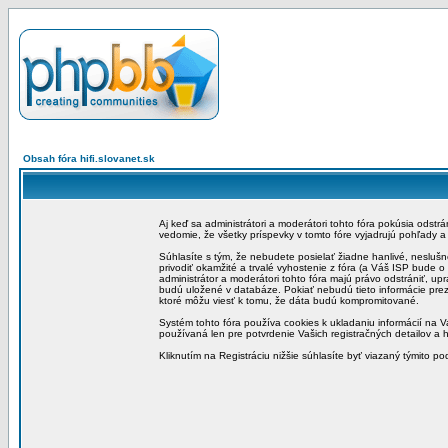
Obsah fóra hifi.slovanet.sk
Aj keď sa administrátori a moderátori tohto fóra pokúsia odstr
vedomie, že všetky príspevky v tomto fóre vyjadrujú pohľady 
Súhlasíte s tým, že nebudete posielať žiadne hanlivé, neslušn
privodiť okamžité a trvalé vyhostenie z fóra (a Váš ISP bude 
administrátor a moderátori tohto fóra majú právo odstrániť, up
budú uložené v databáze. Pokiať nebudú tieto informácie pre
ktoré môžu viesť k tomu, že dáta budú kompromitované.
Systém tohto fóra používa cookies k ukladaniu informácií na Va
používaná len pre potvrdenie Vašich registračných detailov a h
Kliknutím na Registráciu nižšie súhlasíte byť viazaný týmito p