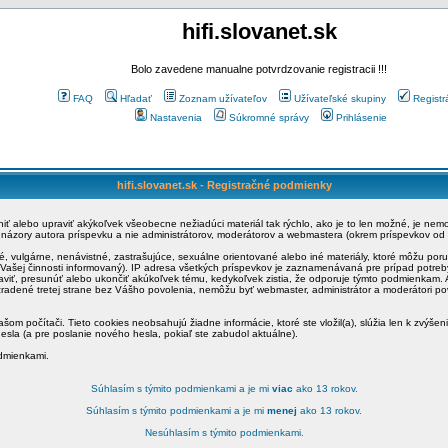
hifi.slovanet.sk
Bolo zavedene manualne potvrdzovanie registracii !!!
FAQ
Hľadať
Zoznam užívateľov
Užívateľské skupiny
Registr
Nastavenia
Súkromné správy
Prihlásenie
hifi.slovanet.sk - Registračné podmienky
ániť alebo upraviť akýkoľvek všeobecne nežiadúci materiál tak rýchlo, ako je to len možné, je ne
a názory autora príspevku a nie administrátorov, moderátorov a webmastera (okrem príspevkov od
é, vulgárne, nenávistné, zastrašujúce, sexuálne orientované alebo iné materiály, ktoré môžu po
o Vašej činnosti informovaný). IP adresa všetkých príspevkov je zaznamenávaná pre prípad potre
raviť, presunúť alebo ukončiť akúkoľvek tému, kedykoľvek zistia, že odporuje týmto podmienkam. A
zradené tretej strane bez Vášho povolenia, nemôžu byť webmaster, administrátor a moderátori 
šom počítači. Tieto cookies neobsahujú žiadne informácie, ktoré ste vložil(a), slúžia len k zvýšen
esla (a pre poslanie nového hesla, pokiaľ ste zabudol aktuálne).
odmienkami.
Súhlasím s týmito podmienkami a je mi
viac
ako 13 rokov.
Súhlasím s týmito podmienkami a je mi
menej
ako 13 rokov.
Nesúhlasím s týmito podmienkami.