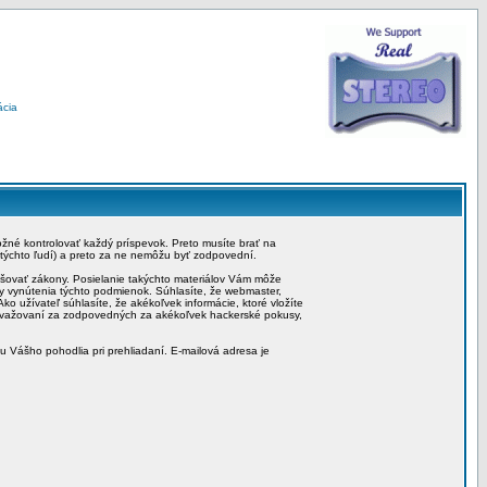
ácia
možné kontrolovať každý príspevok. Preto musíte brať na
 týchto ľudí) a preto za ne nemôžu byť zodpovední.
rušovať zákony. Posielanie takýchto materiálov Vám môže
by vynútenia týchto podmienok. Súhlasíte, že webmaster,
ko užívateľ súhlasíte, že akékoľvek informácie, ktoré vložíte
považovaní za zodpovedných za akékoľvek hackerské pokusy,
iu Vášho pohodlia pri prehliadaní. E-mailová adresa je