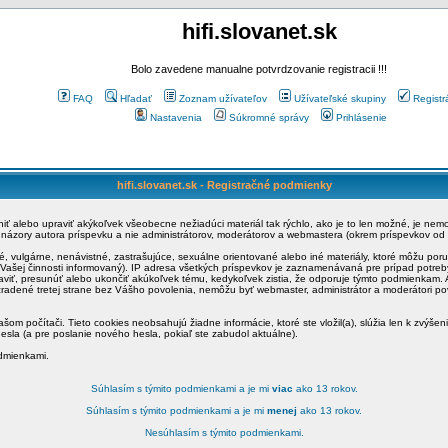
hifi.slovanet.sk
Bolo zavedene manualne potvrdzovanie registracii !!!
FAQ
Hľadať
Zoznam užívateľov
Užívateľské skupiny
Registr
Nastavenia
Súkromné správy
Prihlásenie
hifi.slovanet.sk - Registračné podmienky
ániť alebo upraviť akýkoľvek všeobecne nežiadúci materiál tak rýchlo, ako je to len možné, je ne
a názory autora príspevku a nie administrátorov, moderátorov a webmastera (okrem príspevkov od
é, vulgárne, nenávistné, zastrašujúce, sexuálne orientované alebo iné materiály, ktoré môžu po
o Vašej činnosti informovaný). IP adresa všetkých príspevkov je zaznamenávaná pre prípad potre
raviť, presunúť alebo ukončiť akúkoľvek tému, kedykoľvek zistia, že odporuje týmto podmienkam. A
zradené tretej strane bez Vášho povolenia, nemôžu byť webmaster, administrátor a moderátori 
šom počítači. Tieto cookies neobsahujú žiadne informácie, ktoré ste vložil(a), slúžia len k zvýšen
esla (a pre poslanie nového hesla, pokiaľ ste zabudol aktuálne).
odmienkami.
Súhlasím s týmito podmienkami a je mi
viac
ako 13 rokov.
Súhlasím s týmito podmienkami a je mi
menej
ako 13 rokov.
Nesúhlasím s týmito podmienkami.