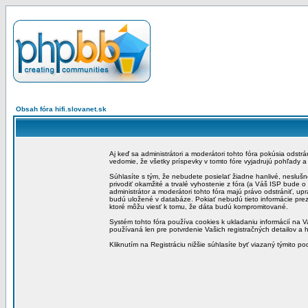
Obsah fóra hifi.slovanet.sk
Aj keď sa administrátori a moderátori tohto fóra pokúsia odstr
vedomie, že všetky príspevky v tomto fóre vyjadrujú pohľady 
Súhlasíte s tým, že nebudete posielať žiadne hanlivé, neslušn
privodiť okamžité a trvalé vyhostenie z fóra (a Váš ISP bude 
administrátor a moderátori tohto fóra majú právo odstrániť, up
budú uložené v databáze. Pokiať nebudú tieto informácie pre
ktoré môžu viesť k tomu, že dáta budú kompromitované.
Systém tohto fóra používa cookies k ukladaniu informácií na Va
používaná len pre potvrdenie Vašich registračných detailov a h
Kliknutím na Registráciu nižšie súhlasíte byť viazaný týmito p