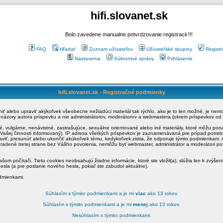
hifi.slovanet.sk
Bolo zavedene manualne potvrdzovanie registracii !!!
FAQ
Hľadať
Zoznam užívateľov
Užívateľské skupiny
Registr
Nastavenia
Súkromné správy
Prihlásenie
hifi.slovanet.sk - Registračné podmienky
ániť alebo upraviť akýkoľvek všeobecne nežiadúci materiál tak rýchlo, ako je to len možné, je ne
a názory autora príspevku a nie administrátorov, moderátorov a webmastera (okrem príspevkov od
é, vulgárne, nenávistné, zastrašujúce, sexuálne orientované alebo iné materiály, ktoré môžu po
o Vašej činnosti informovaný). IP adresa všetkých príspevkov je zaznamenávaná pre prípad potre
raviť, presunúť alebo ukončiť akúkoľvek tému, kedykoľvek zistia, že odporuje týmto podmienkam. A
zradené tretej strane bez Vášho povolenia, nemôžu byť webmaster, administrátor a moderátori 
šom počítači. Tieto cookies neobsahujú žiadne informácie, ktoré ste vložil(a), slúžia len k zvýšen
esla (a pre poslanie nového hesla, pokiaľ ste zabudol aktuálne).
odmienkami.
Súhlasím s týmito podmienkami a je mi
viac
ako 13 rokov.
Súhlasím s týmito podmienkami a je mi
menej
ako 13 rokov.
Nesúhlasím s týmito podmienkami.