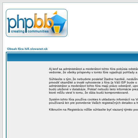
Obsah fóra hifi.slovanet.sk
Aj keď sa administrátori a moderátori tohto fóra pokúsia odstr
vedomie, že všetky príspevky v tomto fóre vyjadrujú pohľady 
Súhlasíte s tým, že nebudete posielať žiadne hanlivé, neslušn
privodiť okamžité a trvalé vyhostenie z fóra (a Váš ISP bude 
administrátor a moderátori tohto fóra majú právo odstrániť, up
budú uložené v databáze. Pokiať nebudú tieto informácie pre
ktoré môžu viesť k tomu, že dáta budú kompromitované.
Systém tohto fóra používa cookies k ukladaniu informácií na Va
používaná len pre potvrdenie Vašich registračných detailov a h
Kliknutím na Registráciu nižšie súhlasíte byť viazaný týmito p