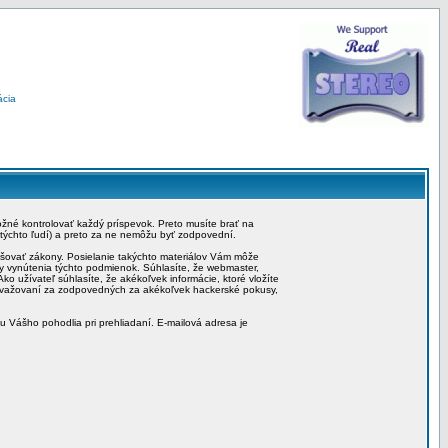
ácia
možné kontrolovať každý príspevok. Preto musíte brať na
 týchto ľudí) a preto za ne nemôžu byť zodpovední.
rušovať zákony. Posielanie takýchto materiálov Vám môže
by vynútenia týchto podmienok. Súhlasíte, že webmaster,
ko užívateľ súhlasíte, že akékoľvek informácie, ktoré vložíte
považovaní za zodpovedných za akékoľvek hackerské pokusy,
iu Vášho pohodlia pri prehliadaní. E-mailová adresa je