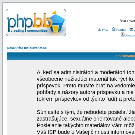
Bolo zaved
FAQ
Hľadať
Nastav
Obsah fóra hifi.slovanet.sk
hifi.slovane
Aj keď sa administrátori a moderátori toh
všeobecne nežiadúci materiál tak rýchlo
príspevok. Preto musíte brať na vedomie,
pohľady a názory autora príspevku a nie
(okrem príspevkov od týchto ľudí) a pre
Súhlasíte s tým, že nebudete posielať ži
zastrašujúce, sexuálne orientované aleb
Posielanie takýchto materiálov Vám môže 
Váš ISP bude o Vašej činnosti informova