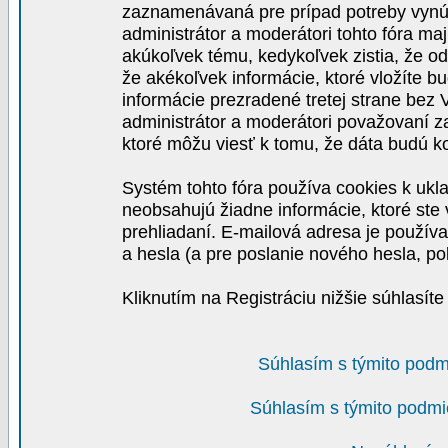
zaznamenávaná pre prípad potreby vynút
administrátor a moderátori tohto fóra maj
akúkoľvek tému, kedykoľvek zistia, že o
že akékoľvek informácie, ktoré vložíte b
informácie prezradené tretej strane be
administrátor a moderátori považovaní 
ktoré môžu viesť k tomu, že dáta budú 
Systém tohto fóra používa cookies k ukla
neobsahujú žiadne informácie, ktoré ste v
prehliadaní. E-mailová adresa je používa
a hesla (a pre poslanie nového hesla, po
Kliknutím na Registráciu nižšie súhlasít
Súhlasím s týmito podm
Súhlasím s týmito podmi