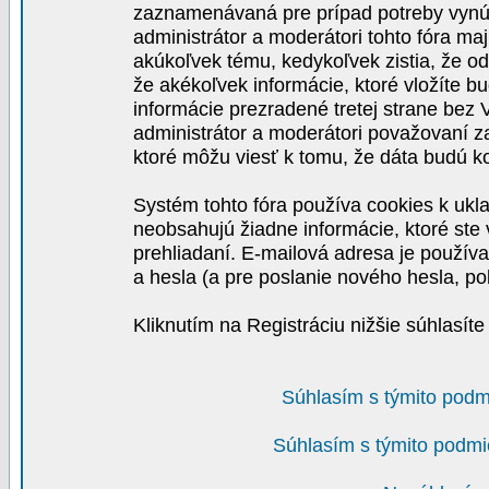
zaznamenávaná pre prípad potreby vynút
administrátor a moderátori tohto fóra maj
akúkoľvek tému, kedykoľvek zistia, že o
že akékoľvek informácie, ktoré vložíte b
informácie prezradené tretej strane be
administrátor a moderátori považovaní 
ktoré môžu viesť k tomu, že dáta budú 
Systém tohto fóra používa cookies k ukla
neobsahujú žiadne informácie, ktoré ste v
prehliadaní. E-mailová adresa je používa
a hesla (a pre poslanie nového hesla, po
Kliknutím na Registráciu nižšie súhlasít
Súhlasím s týmito podm
Súhlasím s týmito podmi