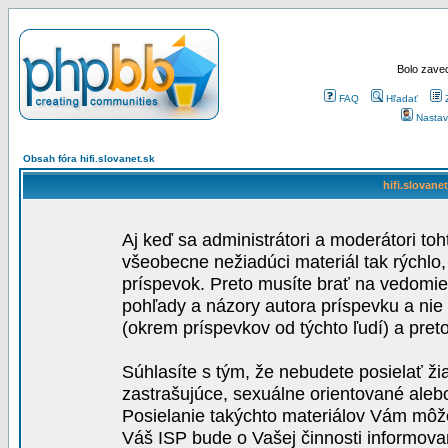
Bolo zaved
FAQ
Hľadať
Nastav
Obsah fóra hifi.slovanet.sk
hifi.slovane
Aj keď sa administrátori a moderátori toh
všeobecne nežiadúci materiál tak rýchlo
príspevok. Preto musíte brať na vedomie,
pohľady a názory autora príspevku a nie
(okrem príspevkov od týchto ľudí) a pre
Súhlasíte s tým, že nebudete posielať ži
zastrašujúce, sexuálne orientované aleb
Posielanie takýchto materiálov Vám môže 
Váš ISP bude o Vašej činnosti informova