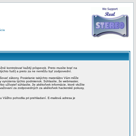
ácia
možné kontrolovať každý príspevok. Preto musíte brať na
 týchto ľudí) a preto za ne nemôžu byť zodpovední.
rušovať zákony. Posielanie takýchto materiálov Vám môže
by vynútenia týchto podmienok. Súhlasíte, že webmaster,
ko užívateľ súhlasíte, že akékoľvek informácie, ktoré vložíte
považovaní za zodpovedných za akékoľvek hackerské pokusy,
iu Vášho pohodlia pri prehliadaní. E-mailová adresa je