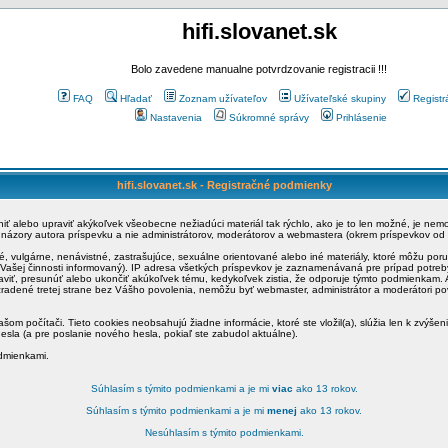
hifi.slovanet.sk
Bolo zavedene manualne potvrdzovanie registracii !!!
FAQ
Hľadať
Zoznam užívateľov
Užívateľské skupiny
Registr
Nastavenia
Súkromné správy
Prihlásenie
hifi.slovanet.sk - Registračné podmienky
ániť alebo upraviť akýkoľvek všeobecne nežiadúci materiál tak rýchlo, ako je to len možné, je ne
a názory autora príspevku a nie administrátorov, moderátorov a webmastera (okrem príspevkov od
é, vulgárne, nenávistné, zastrašujúce, sexuálne orientované alebo iné materiály, ktoré môžu po
o Vašej činnosti informovaný). IP adresa všetkých príspevkov je zaznamenávaná pre prípad potre
raviť, presunúť alebo ukončiť akúkoľvek tému, kedykoľvek zistia, že odporuje týmto podmienkam. A
zradené tretej strane bez Vášho povolenia, nemôžu byť webmaster, administrátor a moderátori 
šom počítači. Tieto cookies neobsahujú žiadne informácie, ktoré ste vložil(a), slúžia len k zvýšen
esla (a pre poslanie nového hesla, pokiaľ ste zabudol aktuálne).
odmienkami.
Súhlasím s týmito podmienkami a je mi
viac
ako 13 rokov.
Súhlasím s týmito podmienkami a je mi
menej
ako 13 rokov.
Nesúhlasím s týmito podmienkami.