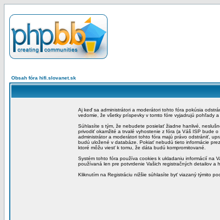
Obsah fóra hifi.slovanet.sk
Aj keď sa administrátori a moderátori tohto fóra pokúsia odstr
vedomie, že všetky príspevky v tomto fóre vyjadrujú pohľady 
Súhlasíte s tým, že nebudete posielať žiadne hanlivé, neslušn
privodiť okamžité a trvalé vyhostenie z fóra (a Váš ISP bude 
administrátor a moderátori tohto fóra majú právo odstrániť, up
budú uložené v databáze. Pokiať nebudú tieto informácie pre
ktoré môžu viesť k tomu, že dáta budú kompromitované.
Systém tohto fóra používa cookies k ukladaniu informácií na Va
používaná len pre potvrdenie Vašich registračných detailov a h
Kliknutím na Registráciu nižšie súhlasíte byť viazaný týmito p