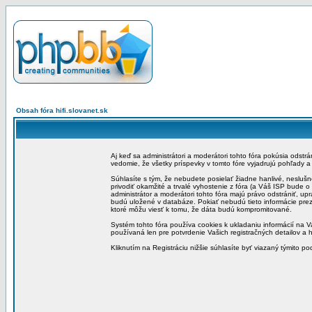
Obsah fóra hifi.slovanet.sk
Aj keď sa administrátori a moderátori tohto fóra pokúsia odstr
vedomie, že všetky príspevky v tomto fóre vyjadrujú pohľady 
Súhlasíte s tým, že nebudete posielať žiadne hanlivé, neslušn
privodiť okamžité a trvalé vyhostenie z fóra (a Váš ISP bude 
administrátor a moderátori tohto fóra majú právo odstrániť, up
budú uložené v databáze. Pokiať nebudú tieto informácie pre
ktoré môžu viesť k tomu, že dáta budú kompromitované.
Systém tohto fóra používa cookies k ukladaniu informácií na Va
používaná len pre potvrdenie Vašich registračných detailov a h
Kliknutím na Registráciu nižšie súhlasíte byť viazaný týmito p