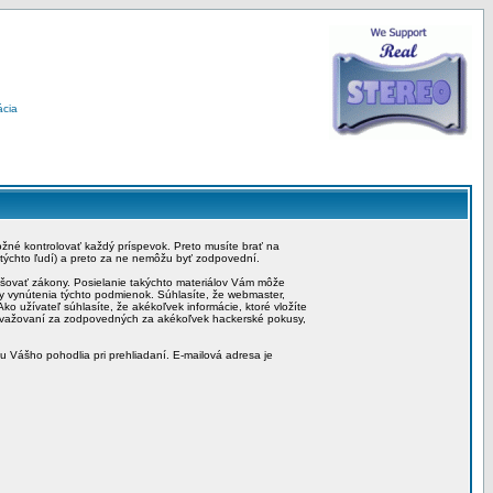
ácia
možné kontrolovať každý príspevok. Preto musíte brať na
 týchto ľudí) a preto za ne nemôžu byť zodpovední.
rušovať zákony. Posielanie takýchto materiálov Vám môže
by vynútenia týchto podmienok. Súhlasíte, že webmaster,
ko užívateľ súhlasíte, že akékoľvek informácie, ktoré vložíte
považovaní za zodpovedných za akékoľvek hackerské pokusy,
iu Vášho pohodlia pri prehliadaní. E-mailová adresa je