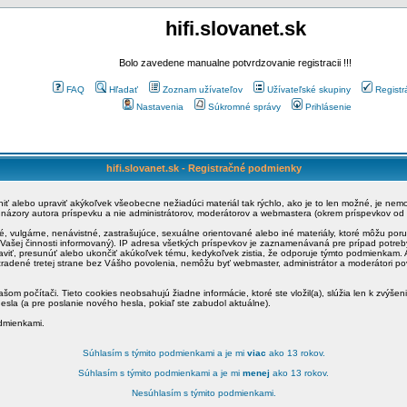
hifi.slovanet.sk
Bolo zavedene manualne potvrdzovanie registracii !!!
FAQ
Hľadať
Zoznam užívateľov
Užívateľské skupiny
Registr
Nastavenia
Súkromné správy
Prihlásenie
hifi.slovanet.sk - Registračné podmienky
ániť alebo upraviť akýkoľvek všeobecne nežiadúci materiál tak rýchlo, ako je to len možné, je ne
a názory autora príspevku a nie administrátorov, moderátorov a webmastera (okrem príspevkov od
é, vulgárne, nenávistné, zastrašujúce, sexuálne orientované alebo iné materiály, ktoré môžu po
o Vašej činnosti informovaný). IP adresa všetkých príspevkov je zaznamenávaná pre prípad potre
raviť, presunúť alebo ukončiť akúkoľvek tému, kedykoľvek zistia, že odporuje týmto podmienkam. A
zradené tretej strane bez Vášho povolenia, nemôžu byť webmaster, administrátor a moderátori 
šom počítači. Tieto cookies neobsahujú žiadne informácie, ktoré ste vložil(a), slúžia len k zvýšen
esla (a pre poslanie nového hesla, pokiaľ ste zabudol aktuálne).
odmienkami.
Súhlasím s týmito podmienkami a je mi
viac
ako 13 rokov.
Súhlasím s týmito podmienkami a je mi
menej
ako 13 rokov.
Nesúhlasím s týmito podmienkami.