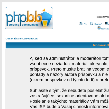
Bolo zaved
FAQ
Hľadať
Nastav
Obsah fóra hifi.slovanet.sk
hifi.slovane
Aj keď sa administrátori a moderátori toh
všeobecne nežiadúci materiál tak rýchlo
príspevok. Preto musíte brať na vedomie,
pohľady a názory autora príspevku a nie
(okrem príspevkov od týchto ľudí) a pre
Súhlasíte s tým, že nebudete posielať ži
zastrašujúce, sexuálne orientované aleb
Posielanie takýchto materiálov Vám môže 
Váš ISP bude o Vašej činnosti informova