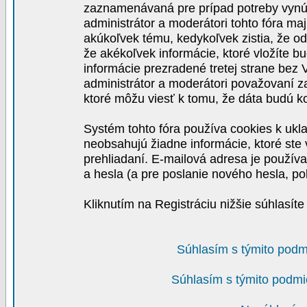
zaznamenávaná pre prípad potreby vynút
administrátor a moderátori tohto fóra maj
akúkoľvek tému, kedykoľvek zistia, že o
že akékoľvek informácie, ktoré vložíte b
informácie prezradené tretej strane be
administrátor a moderátori považovaní 
ktoré môžu viesť k tomu, že dáta budú 
Systém tohto fóra používa cookies k ukla
neobsahujú žiadne informácie, ktoré ste v
prehliadaní. E-mailová adresa je používa
a hesla (a pre poslanie nového hesla, po
Kliknutím na Registráciu nižšie súhlasít
Súhlasím s týmito podm
Súhlasím s týmito podmi