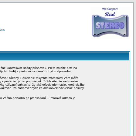
ácia
možné kontrolovať každý príspevok. Preto musíte brať na
 týchto ľudí) a preto za ne nemôžu byť zodpovední.
rušovať zákony. Posielanie takýchto materiálov Vám môže
by vynútenia týchto podmienok. Súhlasíte, že webmaster,
ko užívateľ súhlasíte, že akékoľvek informácie, ktoré vložíte
považovaní za zodpovedných za akékoľvek hackerské pokusy,
iu Vášho pohodlia pri prehliadaní. E-mailová adresa je