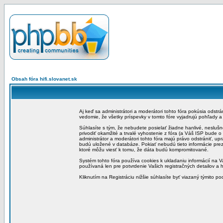
Obsah fóra hifi.slovanet.sk
Aj keď sa administrátori a moderátori tohto fóra pokúsia odstr
vedomie, že všetky príspevky v tomto fóre vyjadrujú pohľady 
Súhlasíte s tým, že nebudete posielať žiadne hanlivé, neslušn
privodiť okamžité a trvalé vyhostenie z fóra (a Váš ISP bude 
administrátor a moderátori tohto fóra majú právo odstrániť, up
budú uložené v databáze. Pokiať nebudú tieto informácie pre
ktoré môžu viesť k tomu, že dáta budú kompromitované.
Systém tohto fóra používa cookies k ukladaniu informácií na Va
používaná len pre potvrdenie Vašich registračných detailov a h
Kliknutím na Registráciu nižšie súhlasíte byť viazaný týmito p