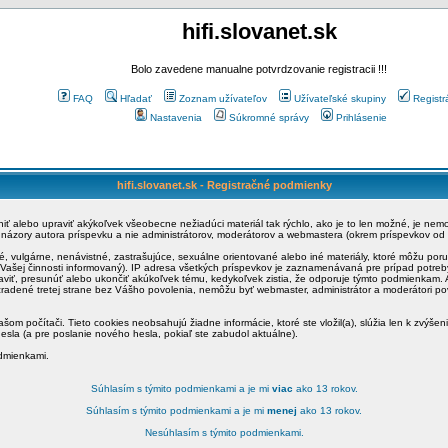
hifi.slovanet.sk
Bolo zavedene manualne potvrdzovanie registracii !!!
FAQ
Hľadať
Zoznam užívateľov
Užívateľské skupiny
Registr
Nastavenia
Súkromné správy
Prihlásenie
hifi.slovanet.sk - Registračné podmienky
ániť alebo upraviť akýkoľvek všeobecne nežiadúci materiál tak rýchlo, ako je to len možné, je ne
a názory autora príspevku a nie administrátorov, moderátorov a webmastera (okrem príspevkov od
é, vulgárne, nenávistné, zastrašujúce, sexuálne orientované alebo iné materiály, ktoré môžu po
o Vašej činnosti informovaný). IP adresa všetkých príspevkov je zaznamenávaná pre prípad potre
raviť, presunúť alebo ukončiť akúkoľvek tému, kedykoľvek zistia, že odporuje týmto podmienkam. A
zradené tretej strane bez Vášho povolenia, nemôžu byť webmaster, administrátor a moderátori 
šom počítači. Tieto cookies neobsahujú žiadne informácie, ktoré ste vložil(a), slúžia len k zvýšen
esla (a pre poslanie nového hesla, pokiaľ ste zabudol aktuálne).
odmienkami.
Súhlasím s týmito podmienkami a je mi
viac
ako 13 rokov.
Súhlasím s týmito podmienkami a je mi
menej
ako 13 rokov.
Nesúhlasím s týmito podmienkami.