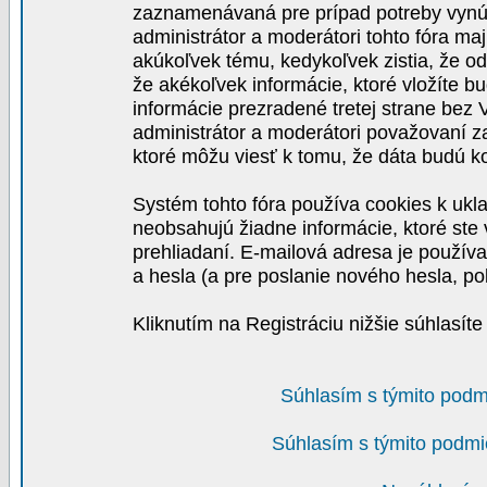
zaznamenávaná pre prípad potreby vynút
administrátor a moderátori tohto fóra maj
akúkoľvek tému, kedykoľvek zistia, že o
že akékoľvek informácie, ktoré vložíte b
informácie prezradené tretej strane be
administrátor a moderátori považovaní 
ktoré môžu viesť k tomu, že dáta budú 
Systém tohto fóra používa cookies k ukla
neobsahujú žiadne informácie, ktoré ste v
prehliadaní. E-mailová adresa je používa
a hesla (a pre poslanie nového hesla, po
Kliknutím na Registráciu nižšie súhlasít
Súhlasím s týmito podm
Súhlasím s týmito podmi