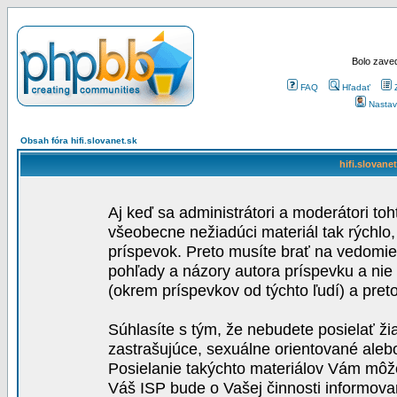
Bolo zaved
FAQ
Hľadať
Nastav
Obsah fóra hifi.slovanet.sk
hifi.slovane
Aj keď sa administrátori a moderátori toh
všeobecne nežiadúci materiál tak rýchlo
príspevok. Preto musíte brať na vedomie,
pohľady a názory autora príspevku a nie
(okrem príspevkov od týchto ľudí) a pre
Súhlasíte s tým, že nebudete posielať ži
zastrašujúce, sexuálne orientované aleb
Posielanie takýchto materiálov Vám môže 
Váš ISP bude o Vašej činnosti informova