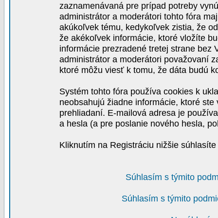
zaznamenávaná pre prípad potreby vynút
administrátor a moderátori tohto fóra maj
akúkoľvek tému, kedykoľvek zistia, že o
že akékoľvek informácie, ktoré vložíte b
informácie prezradené tretej strane be
administrátor a moderátori považovaní 
ktoré môžu viesť k tomu, že dáta budú 
Systém tohto fóra používa cookies k ukla
neobsahujú žiadne informácie, ktoré ste v
prehliadaní. E-mailová adresa je používa
a hesla (a pre poslanie nového hesla, po
Kliknutím na Registráciu nižšie súhlasít
Súhlasím s týmito podm
Súhlasím s týmito podmi