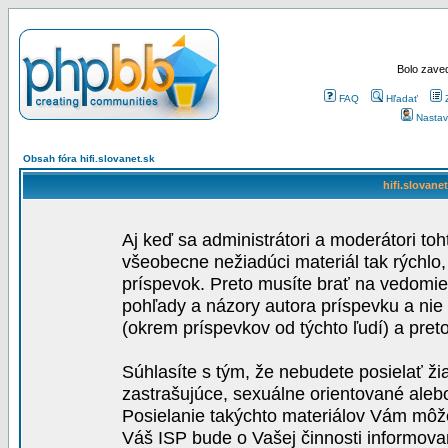
Bolo zaved
FAQ
Hľadať
Nastav
Obsah fóra hifi.slovanet.sk
hifi.slovane
Aj keď sa administrátori a moderátori toh
všeobecne nežiadúci materiál tak rýchlo
príspevok. Preto musíte brať na vedomie,
pohľady a názory autora príspevku a nie
(okrem príspevkov od týchto ľudí) a pre
Súhlasíte s tým, že nebudete posielať ži
zastrašujúce, sexuálne orientované aleb
Posielanie takýchto materiálov Vám môže 
Váš ISP bude o Vašej činnosti informova