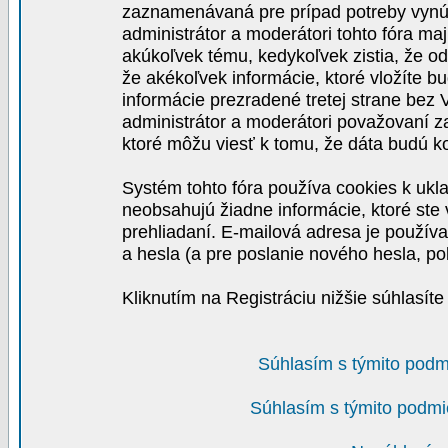
zaznamenávaná pre prípad potreby vynút
administrátor a moderátori tohto fóra maj
akúkoľvek tému, kedykoľvek zistia, že o
že akékoľvek informácie, ktoré vložíte b
informácie prezradené tretej strane be
administrátor a moderátori považovaní 
ktoré môžu viesť k tomu, že dáta budú 
Systém tohto fóra používa cookies k ukla
neobsahujú žiadne informácie, ktoré ste v
prehliadaní. E-mailová adresa je používa
a hesla (a pre poslanie nového hesla, po
Kliknutím na Registráciu nižšie súhlasít
Súhlasím s týmito podm
Súhlasím s týmito podmi