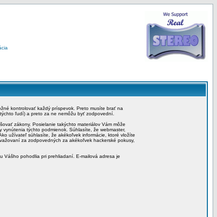
ácia
možné kontrolovať každý príspevok. Preto musíte brať na
 týchto ľudí) a preto za ne nemôžu byť zodpovední.
rušovať zákony. Posielanie takýchto materiálov Vám môže
by vynútenia týchto podmienok. Súhlasíte, že webmaster,
ko užívateľ súhlasíte, že akékoľvek informácie, ktoré vložíte
považovaní za zodpovedných za akékoľvek hackerské pokusy,
iu Vášho pohodlia pri prehliadaní. E-mailová adresa je