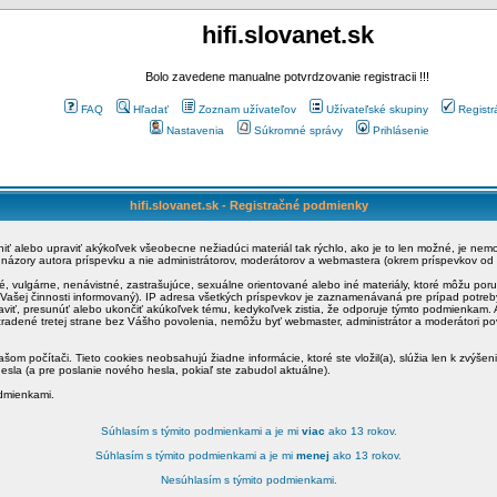
hifi.slovanet.sk
Bolo zavedene manualne potvrdzovanie registracii !!!
FAQ
Hľadať
Zoznam užívateľov
Užívateľské skupiny
Registr
Nastavenia
Súkromné správy
Prihlásenie
hifi.slovanet.sk - Registračné podmienky
ániť alebo upraviť akýkoľvek všeobecne nežiadúci materiál tak rýchlo, ako je to len možné, je ne
a názory autora príspevku a nie administrátorov, moderátorov a webmastera (okrem príspevkov od
é, vulgárne, nenávistné, zastrašujúce, sexuálne orientované alebo iné materiály, ktoré môžu po
o Vašej činnosti informovaný). IP adresa všetkých príspevkov je zaznamenávaná pre prípad potre
raviť, presunúť alebo ukončiť akúkoľvek tému, kedykoľvek zistia, že odporuje týmto podmienkam. A
zradené tretej strane bez Vášho povolenia, nemôžu byť webmaster, administrátor a moderátori 
šom počítači. Tieto cookies neobsahujú žiadne informácie, ktoré ste vložil(a), slúžia len k zvýšen
esla (a pre poslanie nového hesla, pokiaľ ste zabudol aktuálne).
odmienkami.
Súhlasím s týmito podmienkami a je mi
viac
ako 13 rokov.
Súhlasím s týmito podmienkami a je mi
menej
ako 13 rokov.
Nesúhlasím s týmito podmienkami.