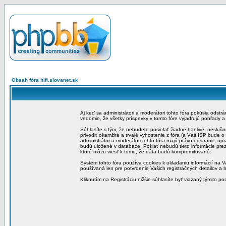
Obsah fóra hifi.slovanet.sk
Aj keď sa administrátori a moderátori tohto fóra pokúsia odstr
vedomie, že všetky príspevky v tomto fóre vyjadrujú pohľady 
Súhlasíte s tým, že nebudete posielať žiadne hanlivé, neslušn
privodiť okamžité a trvalé vyhostenie z fóra (a Váš ISP bude 
administrátor a moderátori tohto fóra majú právo odstrániť, up
budú uložené v databáze. Pokiať nebudú tieto informácie pre
ktoré môžu viesť k tomu, že dáta budú kompromitované.
Systém tohto fóra používa cookies k ukladaniu informácií na Va
používaná len pre potvrdenie Vašich registračných detailov a h
Kliknutím na Registráciu nižšie súhlasíte byť viazaný týmito p