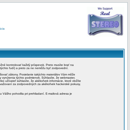
ácia
možné kontrolovať každý príspevok. Preto musíte brať na
 týchto ľudí) a preto za ne nemôžu byť zodpovední.
rušovať zákony. Posielanie takýchto materiálov Vám môže
by vynútenia týchto podmienok. Súhlasíte, že webmaster,
ko užívateľ súhlasíte, že akékoľvek informácie, ktoré vložíte
považovaní za zodpovedných za akékoľvek hackerské pokusy,
iu Vášho pohodlia pri prehliadaní. E-mailová adresa je