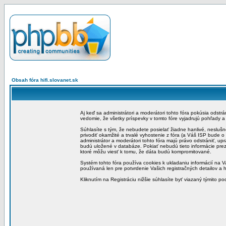
Obsah fóra hifi.slovanet.sk
Aj keď sa administrátori a moderátori tohto fóra pokúsia odstr
vedomie, že všetky príspevky v tomto fóre vyjadrujú pohľady 
Súhlasíte s tým, že nebudete posielať žiadne hanlivé, neslušn
privodiť okamžité a trvalé vyhostenie z fóra (a Váš ISP bude 
administrátor a moderátori tohto fóra majú právo odstrániť, up
budú uložené v databáze. Pokiať nebudú tieto informácie pre
ktoré môžu viesť k tomu, že dáta budú kompromitované.
Systém tohto fóra používa cookies k ukladaniu informácií na Va
používaná len pre potvrdenie Vašich registračných detailov a h
Kliknutím na Registráciu nižšie súhlasíte byť viazaný týmito p