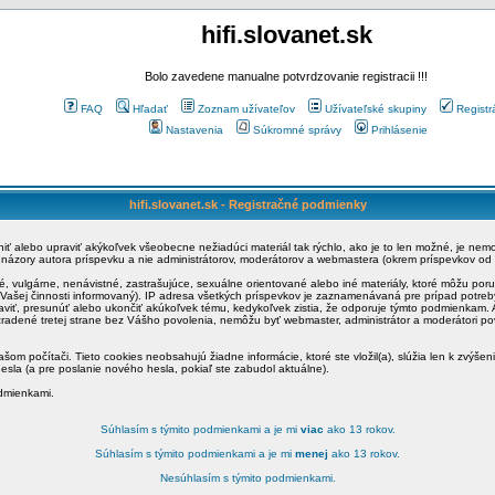
hifi.slovanet.sk
Bolo zavedene manualne potvrdzovanie registracii !!!
FAQ
Hľadať
Zoznam užívateľov
Užívateľské skupiny
Registr
Nastavenia
Súkromné správy
Prihlásenie
hifi.slovanet.sk - Registračné podmienky
ániť alebo upraviť akýkoľvek všeobecne nežiadúci materiál tak rýchlo, ako je to len možné, je ne
a názory autora príspevku a nie administrátorov, moderátorov a webmastera (okrem príspevkov od
é, vulgárne, nenávistné, zastrašujúce, sexuálne orientované alebo iné materiály, ktoré môžu po
o Vašej činnosti informovaný). IP adresa všetkých príspevkov je zaznamenávaná pre prípad potre
raviť, presunúť alebo ukončiť akúkoľvek tému, kedykoľvek zistia, že odporuje týmto podmienkam. A
zradené tretej strane bez Vášho povolenia, nemôžu byť webmaster, administrátor a moderátori 
šom počítači. Tieto cookies neobsahujú žiadne informácie, ktoré ste vložil(a), slúžia len k zvýšen
esla (a pre poslanie nového hesla, pokiaľ ste zabudol aktuálne).
odmienkami.
Súhlasím s týmito podmienkami a je mi
viac
ako 13 rokov.
Súhlasím s týmito podmienkami a je mi
menej
ako 13 rokov.
Nesúhlasím s týmito podmienkami.