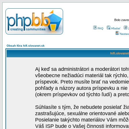
Bolo zaved
FAQ
Hľadať
Nastav
Obsah fóra hifi.slovanet.sk
hifi.slovane
Aj keď sa administrátori a moderátori toh
všeobecne nežiadúci materiál tak rýchlo
príspevok. Preto musíte brať na vedomie,
pohľady a názory autora príspevku a nie
(okrem príspevkov od týchto ľudí) a pre
Súhlasíte s tým, že nebudete posielať ži
zastrašujúce, sexuálne orientované aleb
Posielanie takýchto materiálov Vám môže 
Váš ISP bude o Vašej činnosti informova