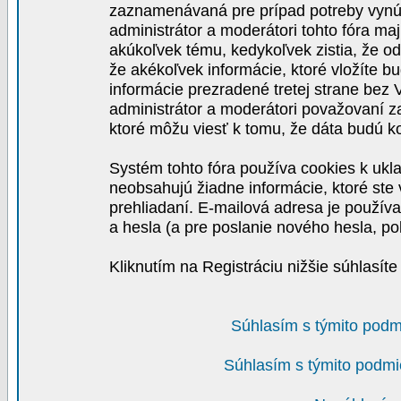
zaznamenávaná pre prípad potreby vynút
administrátor a moderátori tohto fóra maj
akúkoľvek tému, kedykoľvek zistia, že o
že akékoľvek informácie, ktoré vložíte b
informácie prezradené tretej strane be
administrátor a moderátori považovaní 
ktoré môžu viesť k tomu, že dáta budú 
Systém tohto fóra používa cookies k ukla
neobsahujú žiadne informácie, ktoré ste v
prehliadaní. E-mailová adresa je používa
a hesla (a pre poslanie nového hesla, po
Kliknutím na Registráciu nižšie súhlasít
Súhlasím s týmito podm
Súhlasím s týmito podmi