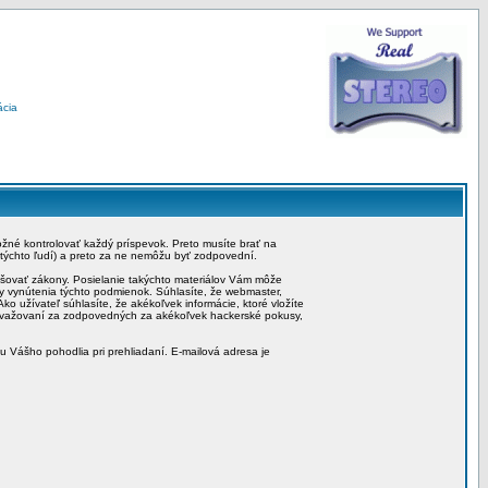
ácia
možné kontrolovať každý príspevok. Preto musíte brať na
 týchto ľudí) a preto za ne nemôžu byť zodpovední.
rušovať zákony. Posielanie takýchto materiálov Vám môže
by vynútenia týchto podmienok. Súhlasíte, že webmaster,
ko užívateľ súhlasíte, že akékoľvek informácie, ktoré vložíte
považovaní za zodpovedných za akékoľvek hackerské pokusy,
iu Vášho pohodlia pri prehliadaní. E-mailová adresa je