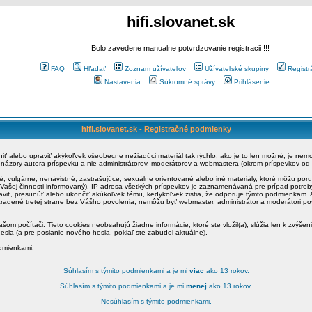
hifi.slovanet.sk
Bolo zavedene manualne potvrdzovanie registracii !!!
FAQ
Hľadať
Zoznam užívateľov
Užívateľské skupiny
Registr
Nastavenia
Súkromné správy
Prihlásenie
hifi.slovanet.sk - Registračné podmienky
ániť alebo upraviť akýkoľvek všeobecne nežiadúci materiál tak rýchlo, ako je to len možné, je ne
a názory autora príspevku a nie administrátorov, moderátorov a webmastera (okrem príspevkov od
é, vulgárne, nenávistné, zastrašujúce, sexuálne orientované alebo iné materiály, ktoré môžu po
o Vašej činnosti informovaný). IP adresa všetkých príspevkov je zaznamenávaná pre prípad potre
raviť, presunúť alebo ukončiť akúkoľvek tému, kedykoľvek zistia, že odporuje týmto podmienkam. A
zradené tretej strane bez Vášho povolenia, nemôžu byť webmaster, administrátor a moderátori 
šom počítači. Tieto cookies neobsahujú žiadne informácie, ktoré ste vložil(a), slúžia len k zvýšen
esla (a pre poslanie nového hesla, pokiaľ ste zabudol aktuálne).
odmienkami.
Súhlasím s týmito podmienkami a je mi
viac
ako 13 rokov.
Súhlasím s týmito podmienkami a je mi
menej
ako 13 rokov.
Nesúhlasím s týmito podmienkami.