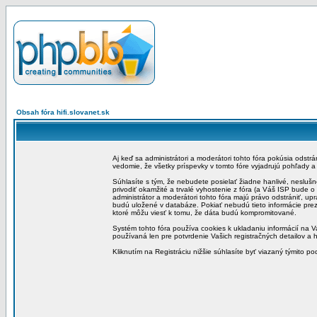
Obsah fóra hifi.slovanet.sk
Aj keď sa administrátori a moderátori tohto fóra pokúsia odstr
vedomie, že všetky príspevky v tomto fóre vyjadrujú pohľady 
Súhlasíte s tým, že nebudete posielať žiadne hanlivé, neslušn
privodiť okamžité a trvalé vyhostenie z fóra (a Váš ISP bude 
administrátor a moderátori tohto fóra majú právo odstrániť, up
budú uložené v databáze. Pokiať nebudú tieto informácie pre
ktoré môžu viesť k tomu, že dáta budú kompromitované.
Systém tohto fóra používa cookies k ukladaniu informácií na Va
používaná len pre potvrdenie Vašich registračných detailov a h
Kliknutím na Registráciu nižšie súhlasíte byť viazaný týmito p