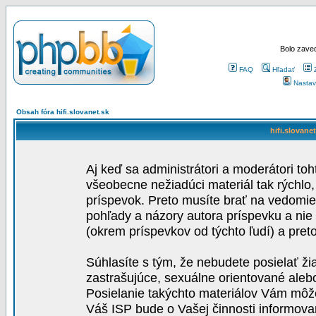
Bolo zaved
FAQ
Hľadať
Nastav
Obsah fóra hifi.slovanet.sk
hifi.slovane
Aj keď sa administrátori a moderátori toh
všeobecne nežiadúci materiál tak rýchlo
príspevok. Preto musíte brať na vedomie,
pohľady a názory autora príspevku a nie
(okrem príspevkov od týchto ľudí) a pre
Súhlasíte s tým, že nebudete posielať ži
zastrašujúce, sexuálne orientované aleb
Posielanie takýchto materiálov Vám môže 
Váš ISP bude o Vašej činnosti informova