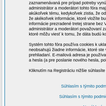
zaznamenávaná pre prípad potreby vynút
administrátor a moderátori tohto fóra maj
akúkoľvek tému, kedykoľvek zistia, že o
že akékoľvek informácie, ktoré vložíte b
informácie prezradené tretej strane be
administrátor a moderátori považovaní 
ktoré môžu viesť k tomu, že dáta budú 
Systém tohto fóra používa cookies k ukla
neobsahujú žiadne informácie, ktoré ste v
prehliadaní. E-mailová adresa je používa
a hesla (a pre poslanie nového hesla, po
Kliknutím na Registráciu nižšie súhlasít
Súhlasím s týmito podm
Súhlasím s týmito podmi