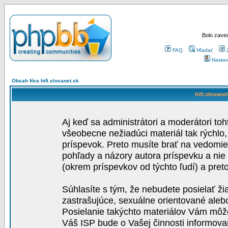
Bolo zaved
FAQ
Hľadať
Nastav
Obsah fóra hifi.slovanet.sk
hifi.slovane
Aj keď sa administrátori a moderátori toh
všeobecne nežiadúci materiál tak rýchlo
príspevok. Preto musíte brať na vedomie,
pohľady a názory autora príspevku a nie
(okrem príspevkov od týchto ľudí) a pre
Súhlasíte s tým, že nebudete posielať ži
zastrašujúce, sexuálne orientované aleb
Posielanie takýchto materiálov Vám môže 
Váš ISP bude o Vašej činnosti informova