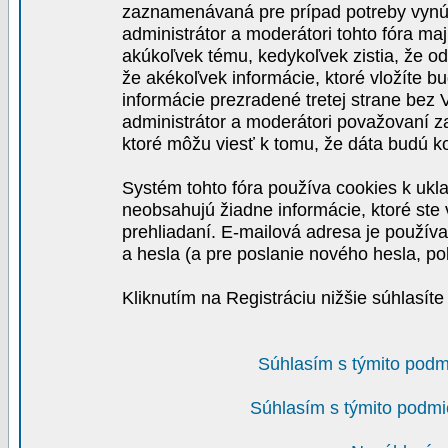
zaznamenávaná pre prípad potreby vynút
administrátor a moderátori tohto fóra maj
akúkoľvek tému, kedykoľvek zistia, že o
že akékoľvek informácie, ktoré vložíte b
informácie prezradené tretej strane be
administrátor a moderátori považovaní 
ktoré môžu viesť k tomu, že dáta budú 
Systém tohto fóra používa cookies k ukla
neobsahujú žiadne informácie, ktoré ste v
prehliadaní. E-mailová adresa je používa
a hesla (a pre poslanie nového hesla, po
Kliknutím na Registráciu nižšie súhlasít
Súhlasím s týmito podm
Súhlasím s týmito podmi