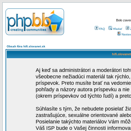
Bolo zaved
FAQ
Hľadať
Nastav
Obsah fóra hifi.slovanet.sk
hifi.slovane
Aj keď sa administrátori a moderátori toh
všeobecne nežiadúci materiál tak rýchlo
príspevok. Preto musíte brať na vedomie,
pohľady a názory autora príspevku a nie
(okrem príspevkov od týchto ľudí) a pre
Súhlasíte s tým, že nebudete posielať ži
zastrašujúce, sexuálne orientované aleb
Posielanie takýchto materiálov Vám môže 
Váš ISP bude o Vašej činnosti informova