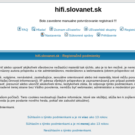
hifi.slovanet.sk
Bolo zavedene manualne potvrdzovanie registracii !!!
FAQ
Hľadať
Zoznam užívateľov
Užívateľské skupiny
Registr
Nastavenia
Súkromné správy
Prihlásenie
hifi.slovanet.sk - Registračné podmienky
ániť alebo upraviť akýkoľvek všeobecne nežiadúci materiál tak rýchlo, ako je to len možné, je ne
a názory autora príspevku a nie administrátorov, moderátorov a webmastera (okrem príspevkov od
é, vulgárne, nenávistné, zastrašujúce, sexuálne orientované alebo iné materiály, ktoré môžu po
o Vašej činnosti informovaný). IP adresa všetkých príspevkov je zaznamenávaná pre prípad potre
raviť, presunúť alebo ukončiť akúkoľvek tému, kedykoľvek zistia, že odporuje týmto podmienkam. A
zradené tretej strane bez Vášho povolenia, nemôžu byť webmaster, administrátor a moderátori 
šom počítači. Tieto cookies neobsahujú žiadne informácie, ktoré ste vložil(a), slúžia len k zvýšen
esla (a pre poslanie nového hesla, pokiaľ ste zabudol aktuálne).
odmienkami.
Súhlasím s týmito podmienkami a je mi
viac
ako 13 rokov.
Súhlasím s týmito podmienkami a je mi
menej
ako 13 rokov.
Nesúhlasím s týmito podmienkami.