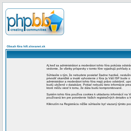
Obsah fóra hifi.slovanet.sk
Aj keď sa administrátori a moderátori tohto fóra pokúsia odstr
vedomie, že všetky príspevky v tomto fóre vyjadrujú pohľady 
Súhlasíte s tým, že nebudete posielať žiadne hanlivé, neslušn
privodiť okamžité a trvalé vyhostenie z fóra (a Váš ISP bude 
administrátor a moderátori tohto fóra majú právo odstrániť, up
budú uložené v databáze. Pokiať nebudú tieto informácie pre
ktoré môžu viesť k tomu, že dáta budú kompromitované.
Systém tohto fóra používa cookies k ukladaniu informácií na Va
používaná len pre potvrdenie Vašich registračných detailov a h
Kliknutím na Registráciu nižšie súhlasíte byť viazaný týmito p