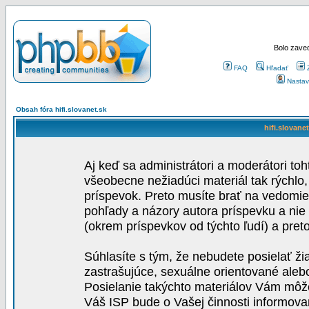
Bolo zaved
FAQ
Hľadať
Nastav
Obsah fóra hifi.slovanet.sk
hifi.slovane
Aj keď sa administrátori a moderátori toh
všeobecne nežiadúci materiál tak rýchlo
príspevok. Preto musíte brať na vedomie,
pohľady a názory autora príspevku a nie
(okrem príspevkov od týchto ľudí) a pre
Súhlasíte s tým, že nebudete posielať ži
zastrašujúce, sexuálne orientované aleb
Posielanie takýchto materiálov Vám môže 
Váš ISP bude o Vašej činnosti informova