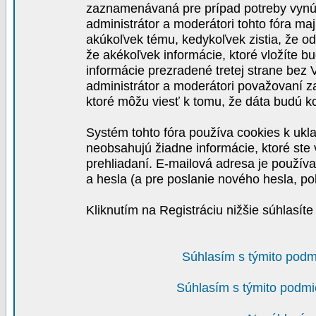
zaznamenávaná pre prípad potreby vynút
administrátor a moderátori tohto fóra maj
akúkoľvek tému, kedykoľvek zistia, že o
že akékoľvek informácie, ktoré vložíte b
informácie prezradené tretej strane be
administrátor a moderátori považovaní 
ktoré môžu viesť k tomu, že dáta budú 
Systém tohto fóra používa cookies k ukla
neobsahujú žiadne informácie, ktoré ste v
prehliadaní. E-mailová adresa je používa
a hesla (a pre poslanie nového hesla, po
Kliknutím na Registráciu nižšie súhlasít
Súhlasím s týmito podm
Súhlasím s týmito podmi