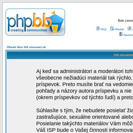
Bolo zaved
FAQ
Hľadať
Nastav
Obsah fóra hifi.slovanet.sk
hifi.slovane
Aj keď sa administrátori a moderátori toh
všeobecne nežiadúci materiál tak rýchlo
príspevok. Preto musíte brať na vedomie,
pohľady a názory autora príspevku a nie
(okrem príspevkov od týchto ľudí) a pre
Súhlasíte s tým, že nebudete posielať ži
zastrašujúce, sexuálne orientované aleb
Posielanie takýchto materiálov Vám môže 
Váš ISP bude o Vašej činnosti informova