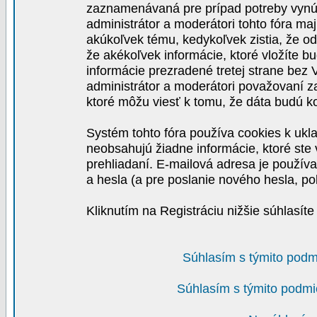
zaznamenávaná pre prípad potreby vynút
administrátor a moderátori tohto fóra maj
akúkoľvek tému, kedykoľvek zistia, že o
že akékoľvek informácie, ktoré vložíte b
informácie prezradené tretej strane be
administrátor a moderátori považovaní 
ktoré môžu viesť k tomu, že dáta budú 
Systém tohto fóra používa cookies k ukla
neobsahujú žiadne informácie, ktoré ste v
prehliadaní. E-mailová adresa je používa
a hesla (a pre poslanie nového hesla, po
Kliknutím na Registráciu nižšie súhlasít
Súhlasím s týmito podm
Súhlasím s týmito podmi