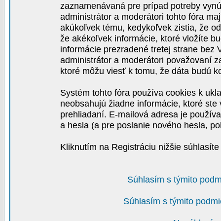
zaznamenávaná pre prípad potreby vynút
administrátor a moderátori tohto fóra maj
akúkoľvek tému, kedykoľvek zistia, že o
že akékoľvek informácie, ktoré vložíte b
informácie prezradené tretej strane be
administrátor a moderátori považovaní 
ktoré môžu viesť k tomu, že dáta budú 
Systém tohto fóra používa cookies k ukla
neobsahujú žiadne informácie, ktoré ste v
prehliadaní. E-mailová adresa je používa
a hesla (a pre poslanie nového hesla, po
Kliknutím na Registráciu nižšie súhlasít
Súhlasím s týmito podm
Súhlasím s týmito podmi