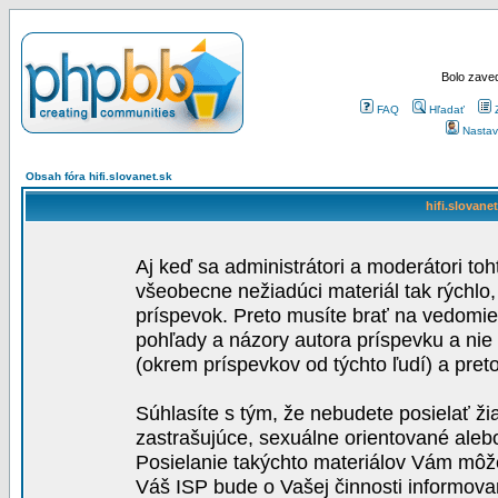
Bolo zaved
FAQ
Hľadať
Nastav
Obsah fóra hifi.slovanet.sk
hifi.slovane
Aj keď sa administrátori a moderátori toh
všeobecne nežiadúci materiál tak rýchlo
príspevok. Preto musíte brať na vedomie,
pohľady a názory autora príspevku a nie
(okrem príspevkov od týchto ľudí) a pre
Súhlasíte s tým, že nebudete posielať ži
zastrašujúce, sexuálne orientované aleb
Posielanie takýchto materiálov Vám môže 
Váš ISP bude o Vašej činnosti informova