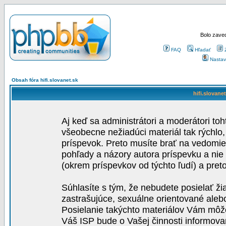
Bolo zaved
FAQ
Hľadať
Nastav
Obsah fóra hifi.slovanet.sk
hifi.slovane
Aj keď sa administrátori a moderátori toh
všeobecne nežiadúci materiál tak rýchlo
príspevok. Preto musíte brať na vedomie,
pohľady a názory autora príspevku a nie
(okrem príspevkov od týchto ľudí) a pre
Súhlasíte s tým, že nebudete posielať ži
zastrašujúce, sexuálne orientované aleb
Posielanie takýchto materiálov Vám môže 
Váš ISP bude o Vašej činnosti informova