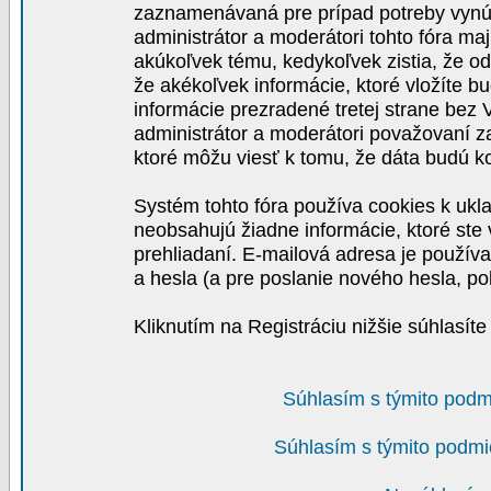
zaznamenávaná pre prípad potreby vynút
administrátor a moderátori tohto fóra maj
akúkoľvek tému, kedykoľvek zistia, že o
že akékoľvek informácie, ktoré vložíte b
informácie prezradené tretej strane be
administrátor a moderátori považovaní 
ktoré môžu viesť k tomu, že dáta budú 
Systém tohto fóra používa cookies k ukla
neobsahujú žiadne informácie, ktoré ste v
prehliadaní. E-mailová adresa je používa
a hesla (a pre poslanie nového hesla, po
Kliknutím na Registráciu nižšie súhlasít
Súhlasím s týmito podm
Súhlasím s týmito podmi