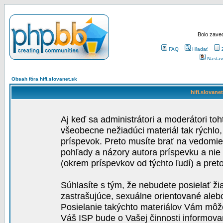
Bolo zaved
FAQ
Hľadať
Nastav
Obsah fóra hifi.slovanet.sk
hifi.slovane
Aj keď sa administrátori a moderátori toh
všeobecne nežiadúci materiál tak rýchlo
príspevok. Preto musíte brať na vedomie,
pohľady a názory autora príspevku a nie
(okrem príspevkov od týchto ľudí) a pre
Súhlasíte s tým, že nebudete posielať ži
zastrašujúce, sexuálne orientované aleb
Posielanie takýchto materiálov Vám môže 
Váš ISP bude o Vašej činnosti informova