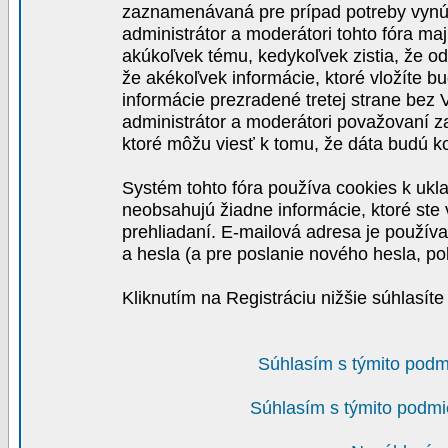
zaznamenávaná pre prípad potreby vynút
administrátor a moderátori tohto fóra maj
akúkoľvek tému, kedykoľvek zistia, že o
že akékoľvek informácie, ktoré vložíte b
informácie prezradené tretej strane be
administrátor a moderátori považovaní 
ktoré môžu viesť k tomu, že dáta budú 
Systém tohto fóra používa cookies k ukla
neobsahujú žiadne informácie, ktoré ste v
prehliadaní. E-mailová adresa je používa
a hesla (a pre poslanie nového hesla, po
Kliknutím na Registráciu nižšie súhlasít
Súhlasím s týmito podm
Súhlasím s týmito podmi