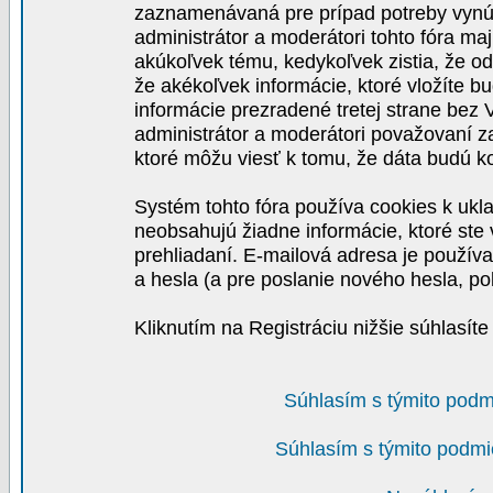
zaznamenávaná pre prípad potreby vynút
administrátor a moderátori tohto fóra maj
akúkoľvek tému, kedykoľvek zistia, že o
že akékoľvek informácie, ktoré vložíte b
informácie prezradené tretej strane be
administrátor a moderátori považovaní 
ktoré môžu viesť k tomu, že dáta budú 
Systém tohto fóra používa cookies k ukla
neobsahujú žiadne informácie, ktoré ste v
prehliadaní. E-mailová adresa je používa
a hesla (a pre poslanie nového hesla, po
Kliknutím na Registráciu nižšie súhlasít
Súhlasím s týmito podm
Súhlasím s týmito podmi