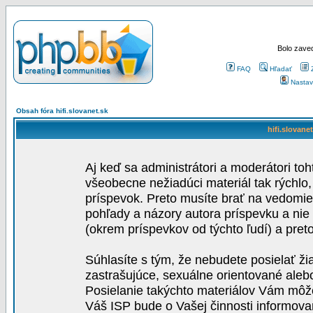
Bolo zaved
FAQ
Hľadať
Nastav
Obsah fóra hifi.slovanet.sk
hifi.slovane
Aj keď sa administrátori a moderátori toh
všeobecne nežiadúci materiál tak rýchlo
príspevok. Preto musíte brať na vedomie,
pohľady a názory autora príspevku a nie
(okrem príspevkov od týchto ľudí) a pre
Súhlasíte s tým, že nebudete posielať ži
zastrašujúce, sexuálne orientované aleb
Posielanie takýchto materiálov Vám môže 
Váš ISP bude o Vašej činnosti informova