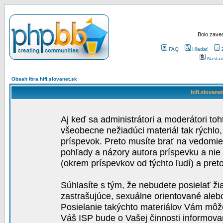
Bolo zaved
FAQ
Hľadať
Nastav
Obsah fóra hifi.slovanet.sk
hifi.slovane
Aj keď sa administrátori a moderátori toh
všeobecne nežiadúci materiál tak rýchlo
príspevok. Preto musíte brať na vedomie,
pohľady a názory autora príspevku a nie
(okrem príspevkov od týchto ľudí) a pre
Súhlasíte s tým, že nebudete posielať ži
zastrašujúce, sexuálne orientované aleb
Posielanie takýchto materiálov Vám môže 
Váš ISP bude o Vašej činnosti informova