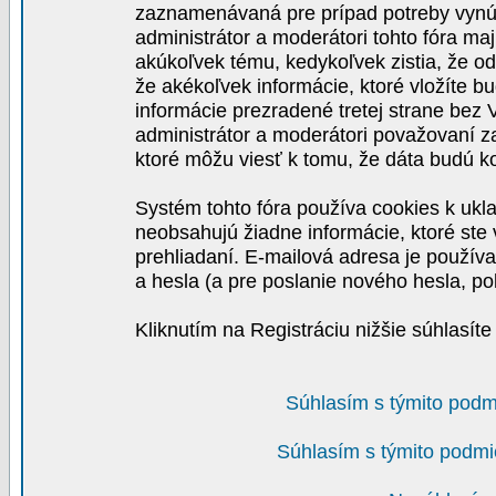
zaznamenávaná pre prípad potreby vynút
administrátor a moderátori tohto fóra maj
akúkoľvek tému, kedykoľvek zistia, že o
že akékoľvek informácie, ktoré vložíte b
informácie prezradené tretej strane be
administrátor a moderátori považovaní 
ktoré môžu viesť k tomu, že dáta budú 
Systém tohto fóra používa cookies k ukla
neobsahujú žiadne informácie, ktoré ste v
prehliadaní. E-mailová adresa je používa
a hesla (a pre poslanie nového hesla, po
Kliknutím na Registráciu nižšie súhlasít
Súhlasím s týmito podm
Súhlasím s týmito podmi