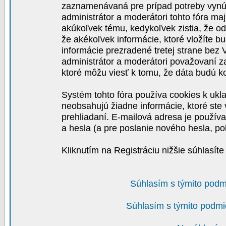
zaznamenávaná pre prípad potreby vynút
administrátor a moderátori tohto fóra maj
akúkoľvek tému, kedykoľvek zistia, že o
že akékoľvek informácie, ktoré vložíte b
informácie prezradené tretej strane be
administrátor a moderátori považovaní 
ktoré môžu viesť k tomu, že dáta budú 
Systém tohto fóra používa cookies k ukla
neobsahujú žiadne informácie, ktoré ste v
prehliadaní. E-mailová adresa je používa
a hesla (a pre poslanie nového hesla, po
Kliknutím na Registráciu nižšie súhlasít
Súhlasím s týmito podm
Súhlasím s týmito podmi