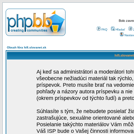
Bolo zaved
FAQ
Hľadať
Nastav
Obsah fóra hifi.slovanet.sk
hifi.slovane
Aj keď sa administrátori a moderátori toh
všeobecne nežiadúci materiál tak rýchlo
príspevok. Preto musíte brať na vedomie,
pohľady a názory autora príspevku a nie
(okrem príspevkov od týchto ľudí) a pre
Súhlasíte s tým, že nebudete posielať ži
zastrašujúce, sexuálne orientované aleb
Posielanie takýchto materiálov Vám môže 
Váš ISP bude o Vašej činnosti informova