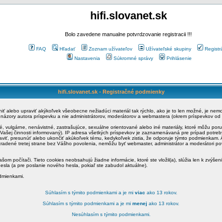
hifi.slovanet.sk
Bolo zavedene manualne potvrdzovanie registracii !!!
FAQ
Hľadať
Zoznam užívateľov
Užívateľské skupiny
Registr
Nastavenia
Súkromné správy
Prihlásenie
hifi.slovanet.sk - Registračné podmienky
ániť alebo upraviť akýkoľvek všeobecne nežiadúci materiál tak rýchlo, ako je to len možné, je ne
a názory autora príspevku a nie administrátorov, moderátorov a webmastera (okrem príspevkov od
é, vulgárne, nenávistné, zastrašujúce, sexuálne orientované alebo iné materiály, ktoré môžu po
o Vašej činnosti informovaný). IP adresa všetkých príspevkov je zaznamenávaná pre prípad potre
raviť, presunúť alebo ukončiť akúkoľvek tému, kedykoľvek zistia, že odporuje týmto podmienkam. A
zradené tretej strane bez Vášho povolenia, nemôžu byť webmaster, administrátor a moderátori 
šom počítači. Tieto cookies neobsahujú žiadne informácie, ktoré ste vložil(a), slúžia len k zvýšen
esla (a pre poslanie nového hesla, pokiaľ ste zabudol aktuálne).
odmienkami.
Súhlasím s týmito podmienkami a je mi
viac
ako 13 rokov.
Súhlasím s týmito podmienkami a je mi
menej
ako 13 rokov.
Nesúhlasím s týmito podmienkami.