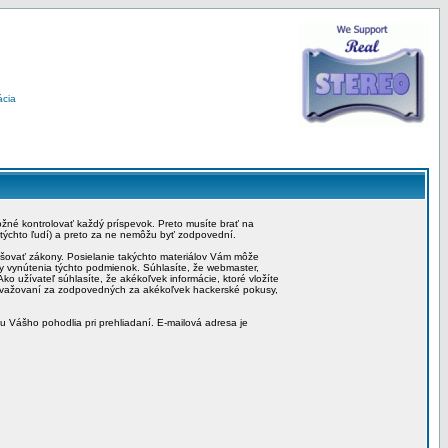
ácia
možné kontrolovať každý príspevok. Preto musíte brať na
 týchto ľudí) a preto za ne nemôžu byť zodpovední.
rušovať zákony. Posielanie takýchto materiálov Vám môže
by vynútenia týchto podmienok. Súhlasíte, že webmaster,
ko užívateľ súhlasíte, že akékoľvek informácie, ktoré vložíte
považovaní za zodpovedných za akékoľvek hackerské pokusy,
iu Vášho pohodlia pri prehliadaní. E-mailová adresa je