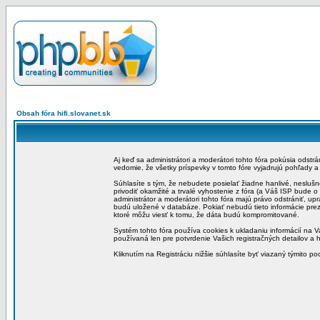
Obsah fóra hifi.slovanet.sk
Aj keď sa administrátori a moderátori tohto fóra pokúsia odstr
vedomie, že všetky príspevky v tomto fóre vyjadrujú pohľady 
Súhlasíte s tým, že nebudete posielať žiadne hanlivé, neslušn
privodiť okamžité a trvalé vyhostenie z fóra (a Váš ISP bude 
administrátor a moderátori tohto fóra majú právo odstrániť, up
budú uložené v databáze. Pokiať nebudú tieto informácie pre
ktoré môžu viesť k tomu, že dáta budú kompromitované.
Systém tohto fóra používa cookies k ukladaniu informácií na Va
používaná len pre potvrdenie Vašich registračných detailov a h
Kliknutím na Registráciu nižšie súhlasíte byť viazaný týmito p