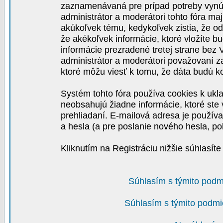
zaznamenávaná pre prípad potreby vynút
administrátor a moderátori tohto fóra maj
akúkoľvek tému, kedykoľvek zistia, že o
že akékoľvek informácie, ktoré vložíte b
informácie prezradené tretej strane be
administrátor a moderátori považovaní 
ktoré môžu viesť k tomu, že dáta budú 
Systém tohto fóra používa cookies k ukla
neobsahujú žiadne informácie, ktoré ste v
prehliadaní. E-mailová adresa je používa
a hesla (a pre poslanie nového hesla, po
Kliknutím na Registráciu nižšie súhlasít
Súhlasím s týmito podm
Súhlasím s týmito podmi