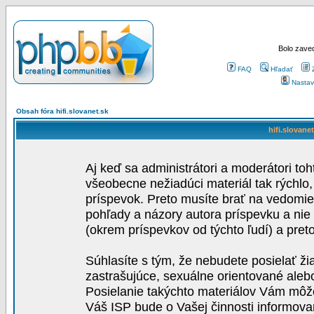
Bolo zaved
FAQ
Hľadať
Nastav
Obsah fóra hifi.slovanet.sk
hifi.slovane
Aj keď sa administrátori a moderátori toh
všeobecne nežiadúci materiál tak rýchlo
príspevok. Preto musíte brať na vedomie,
pohľady a názory autora príspevku a nie
(okrem príspevkov od týchto ľudí) a pre
Súhlasíte s tým, že nebudete posielať ži
zastrašujúce, sexuálne orientované aleb
Posielanie takýchto materiálov Vám môže 
Váš ISP bude o Vašej činnosti informova