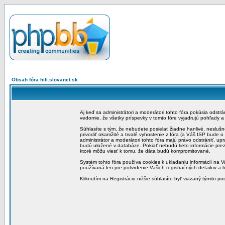
Obsah fóra hifi.slovanet.sk
Aj keď sa administrátori a moderátori tohto fóra pokúsia odstr
vedomie, že všetky príspevky v tomto fóre vyjadrujú pohľady 
Súhlasíte s tým, že nebudete posielať žiadne hanlivé, neslušn
privodiť okamžité a trvalé vyhostenie z fóra (a Váš ISP bude 
administrátor a moderátori tohto fóra majú právo odstrániť, up
budú uložené v databáze. Pokiať nebudú tieto informácie pre
ktoré môžu viesť k tomu, že dáta budú kompromitované.
Systém tohto fóra používa cookies k ukladaniu informácií na Va
používaná len pre potvrdenie Vašich registračných detailov a h
Kliknutím na Registráciu nižšie súhlasíte byť viazaný týmito p