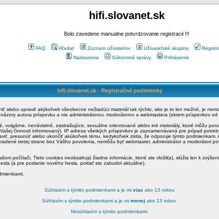
hifi.slovanet.sk
Bolo zavedene manualne potvrdzovanie registracii !!!
FAQ
Hľadať
Zoznam užívateľov
Užívateľské skupiny
Registr
Nastavenia
Súkromné správy
Prihlásenie
hifi.slovanet.sk - Registračné podmienky
ániť alebo upraviť akýkoľvek všeobecne nežiadúci materiál tak rýchlo, ako je to len možné, je ne
a názory autora príspevku a nie administrátorov, moderátorov a webmastera (okrem príspevkov od
é, vulgárne, nenávistné, zastrašujúce, sexuálne orientované alebo iné materiály, ktoré môžu po
o Vašej činnosti informovaný). IP adresa všetkých príspevkov je zaznamenávaná pre prípad potre
raviť, presunúť alebo ukončiť akúkoľvek tému, kedykoľvek zistia, že odporuje týmto podmienkam. A
zradené tretej strane bez Vášho povolenia, nemôžu byť webmaster, administrátor a moderátori 
šom počítači. Tieto cookies neobsahujú žiadne informácie, ktoré ste vložil(a), slúžia len k zvýšen
esla (a pre poslanie nového hesla, pokiaľ ste zabudol aktuálne).
odmienkami.
Súhlasím s týmito podmienkami a je mi
viac
ako 13 rokov.
Súhlasím s týmito podmienkami a je mi
menej
ako 13 rokov.
Nesúhlasím s týmito podmienkami.