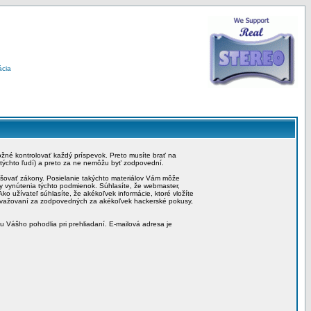
ácia
možné kontrolovať každý príspevok. Preto musíte brať na
 týchto ľudí) a preto za ne nemôžu byť zodpovední.
rušovať zákony. Posielanie takýchto materiálov Vám môže
by vynútenia týchto podmienok. Súhlasíte, že webmaster,
ko užívateľ súhlasíte, že akékoľvek informácie, ktoré vložíte
považovaní za zodpovedných za akékoľvek hackerské pokusy,
iu Vášho pohodlia pri prehliadaní. E-mailová adresa je