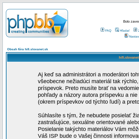
Bolo zaved
FAQ
Hľadať
Nastav
Obsah fóra hifi.slovanet.sk
hifi.slovane
Aj keď sa administrátori a moderátori toh
všeobecne nežiadúci materiál tak rýchlo
príspevok. Preto musíte brať na vedomie,
pohľady a názory autora príspevku a nie
(okrem príspevkov od týchto ľudí) a pre
Súhlasíte s tým, že nebudete posielať ži
zastrašujúce, sexuálne orientované aleb
Posielanie takýchto materiálov Vám môže 
Váš ISP bude o Vašej činnosti informova