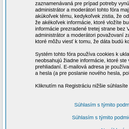
zaznamenávaná pre prípad potreby vynút
administrátor a moderátori tohto fóra maj
akúkoľvek tému, kedykoľvek zistia, že o
že akékoľvek informácie, ktoré vložíte b
informácie prezradené tretej strane be
administrátor a moderátori považovaní 
ktoré môžu viesť k tomu, že dáta budú 
Systém tohto fóra používa cookies k ukla
neobsahujú žiadne informácie, ktoré ste v
prehliadaní. E-mailová adresa je používa
a hesla (a pre poslanie nového hesla, po
Kliknutím na Registráciu nižšie súhlasít
Súhlasím s týmito podm
Súhlasím s týmito podmi