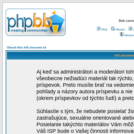
Bolo zaved
FAQ
Hľadať
Nastav
Obsah fóra hifi.slovanet.sk
hifi.slovane
Aj keď sa administrátori a moderátori toh
všeobecne nežiadúci materiál tak rýchlo
príspevok. Preto musíte brať na vedomie,
pohľady a názory autora príspevku a nie
(okrem príspevkov od týchto ľudí) a pre
Súhlasíte s tým, že nebudete posielať ži
zastrašujúce, sexuálne orientované aleb
Posielanie takýchto materiálov Vám môže 
Váš ISP bude o Vašej činnosti informova