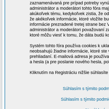
zaznamenávaná pre prípad potreby vynút
administrátor a moderátori tohto fóra maj
akúkoľvek tému, kedykoľvek zistia, že o
že akékoľvek informácie, ktoré vložíte b
informácie prezradené tretej strane be
administrátor a moderátori považovaní 
ktoré môžu viesť k tomu, že dáta budú 
Systém tohto fóra používa cookies k ukla
neobsahujú žiadne informácie, ktoré ste v
prehliadaní. E-mailová adresa je používa
a hesla (a pre poslanie nového hesla, po
Kliknutím na Registráciu nižšie súhlasít
Súhlasím s týmito podm
Súhlasím s týmito podmi